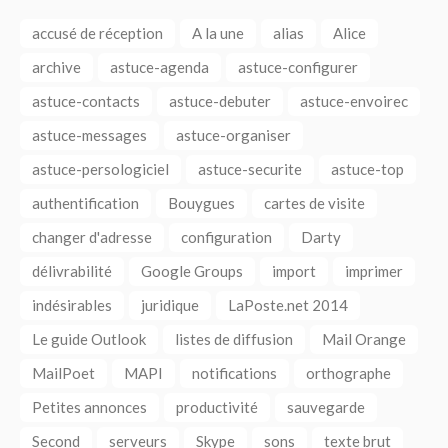
accusé de réception
A la une
alias
Alice
archive
astuce-agenda
astuce-configurer
astuce-contacts
astuce-debuter
astuce-envoirec
astuce-messages
astuce-organiser
astuce-persologiciel
astuce-securite
astuce-top
authentification
Bouygues
cartes de visite
changer d'adresse
configuration
Darty
délivrabilité
Google Groups
import
imprimer
indésirables
juridique
LaPoste.net 2014
Le guide Outlook
listes de diffusion
Mail Orange
MailPoet
MAPI
notifications
orthographe
Petites annonces
productivité
sauvegarde
Second
serveurs
Skype
sons
texte brut