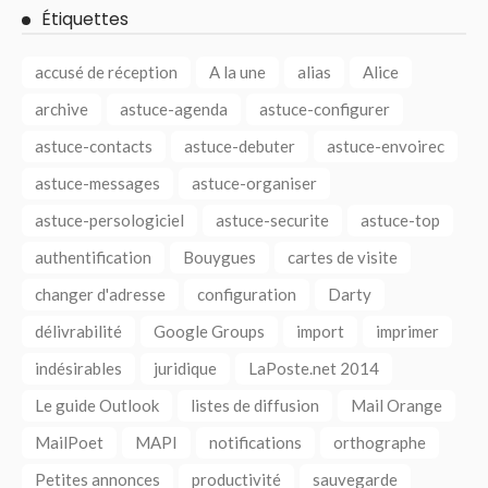
Étiquettes
accusé de réception
A la une
alias
Alice
archive
astuce-agenda
astuce-configurer
astuce-contacts
astuce-debuter
astuce-envoirec
astuce-messages
astuce-organiser
astuce-persologiciel
astuce-securite
astuce-top
authentification
Bouygues
cartes de visite
changer d'adresse
configuration
Darty
délivrabilité
Google Groups
import
imprimer
indésirables
juridique
LaPoste.net 2014
Le guide Outlook
listes de diffusion
Mail Orange
MailPoet
MAPI
notifications
orthographe
Petites annonces
productivité
sauvegarde