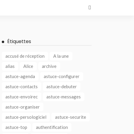
Étiquettes
accusé de réception
A la une
alias
Alice
archive
astuce-agenda
astuce-configurer
astuce-contacts
astuce-debuter
astuce-envoirec
astuce-messages
astuce-organiser
astuce-persologiciel
astuce-securite
astuce-top
authentification