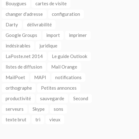
Bouygues
cartes de visite
changer d'adresse
configuration
Darty
délivrabilité
Google Groups
import
imprimer
indésirables
juridique
LaPoste.net 2014
Le guide Outlook
listes de diffusion
Mail Orange
MailPoet
MAPI
notifications
orthographe
Petites annonces
productivité
sauvegarde
Second
serveurs
Skype
sons
texte brut
tri
vieux