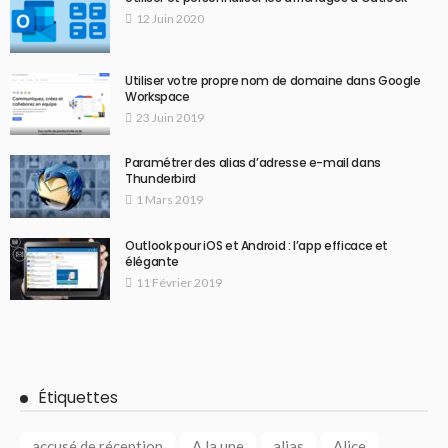
12 Juin 2020
Utiliser votre propre nom de domaine dans Google
Workspace
23 Juin 2019
Paramétrer des alias d’adresse e-mail dans
Thunderbird
1 Mars 2019
Outlook pour iOS et Android : l’app efficace et
élégante
11 Février 2019
Étiquettes
accusé de réception
A la une
alias
Alice