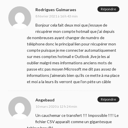
Répondre
Rodrigues Guimaraes
8 février 2021 à 16 h 43 min
Bonjour cela fait deux moi que j’essaye de
récupérer mon compte hotmail que j’ai depuis
de nombreuses ayant changer de numéro de
téléphone donc le principal lien pour récupérer mon
compte puisque je me connecter automatiquement
sur mes comptes hotmail e Outlook ,live je les ai
oublier malgré mes informations anciens mots de
passe etc pas moyen Microsoft me dit pas assez de
informations j’aimerais bien qu’ils ce mette à ma place
et moi a la leurs ils verront que l’on pète un câble
Répondre
Angebaud
10 mars 2020 à 12 h 24 min
Un cauchemar ce transfert !!! Impossible !!!! Le
fichier CSV apparaît comme un gigantesque
tableur brouillé