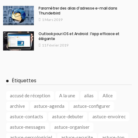
Paramétrer des alias d’adresse e-mail dans
Thunderbird
1 Mars 2019
Outlook pour iOS et Android : l’app efficace et
élégante
11 Février 2019
Étiquettes
accusé de réception
A la une
alias
Alice
archive
astuce-agenda
astuce-configurer
astuce-contacts
astuce-debuter
astuce-envoirec
astuce-messages
astuce-organiser
astuce-persologiciel
astuce-securite
astuce-top