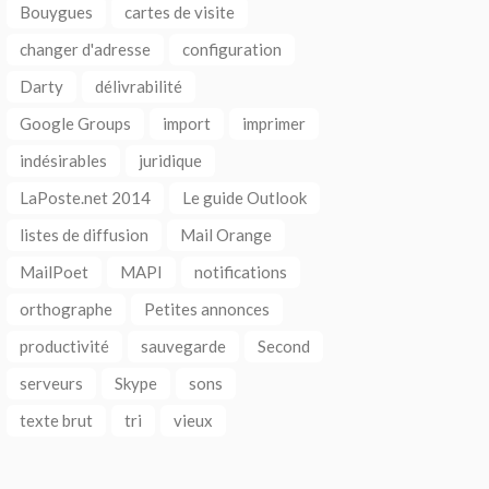
Bouygues
cartes de visite
changer d'adresse
configuration
Darty
délivrabilité
Google Groups
import
imprimer
indésirables
juridique
LaPoste.net 2014
Le guide Outlook
listes de diffusion
Mail Orange
MailPoet
MAPI
notifications
orthographe
Petites annonces
productivité
sauvegarde
Second
serveurs
Skype
sons
texte brut
tri
vieux