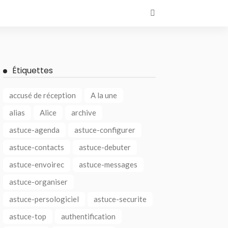
Étiquettes
accusé de réception
A la une
alias
Alice
archive
astuce-agenda
astuce-configurer
astuce-contacts
astuce-debuter
astuce-envoirec
astuce-messages
astuce-organiser
astuce-persologiciel
astuce-securite
astuce-top
authentification