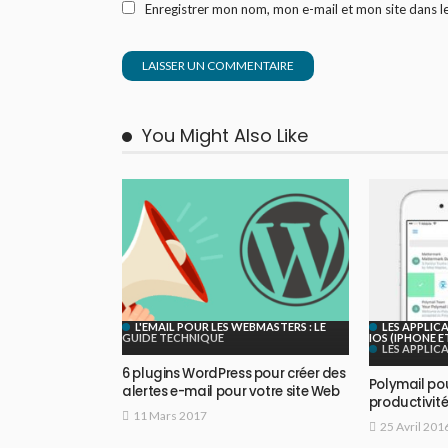
Enregistrer mon nom, mon e-mail et mon site dans 
You Might Also Like
L'EMAIL POUR LES WEBMASTERS : LE
LES APPLIC
GUIDE TECHNIQUE
IOS (IPHONE E
LES APPLIC
6 plugins WordPress pour créer des
Polymail pou
alertes e-mail pour votre site Web
productivit
11 Mars 2017
25 Avril 201