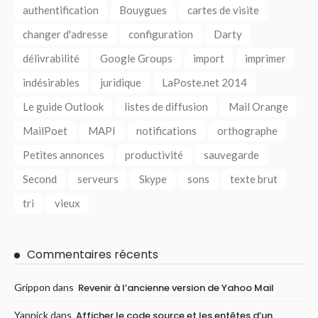
authentification
Bouygues
cartes de visite
changer d'adresse
configuration
Darty
délivrabilité
Google Groups
import
imprimer
indésirables
juridique
LaPoste.net 2014
Le guide Outlook
listes de diffusion
Mail Orange
MailPoet
MAPI
notifications
orthographe
Petites annonces
productivité
sauvegarde
Second
serveurs
Skype
sons
texte brut
tri
vieux
Commentaires récents
Grippon
dans
Revenir à l’ancienne version de Yahoo Mail
Yannick
dans
Afficher le code source et les entêtes d’un