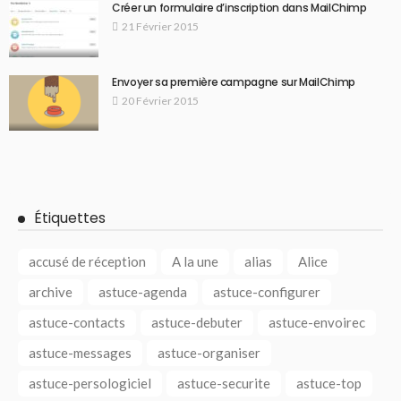
Créer un formulaire d’inscription dans MailChimp
21 Février 2015
Envoyer sa première campagne sur MailChimp
20 Février 2015
Étiquettes
accusé de réception
A la une
alias
Alice
archive
astuce-agenda
astuce-configurer
astuce-contacts
astuce-debuter
astuce-envoirec
astuce-messages
astuce-organiser
astuce-persologiciel
astuce-securite
astuce-top