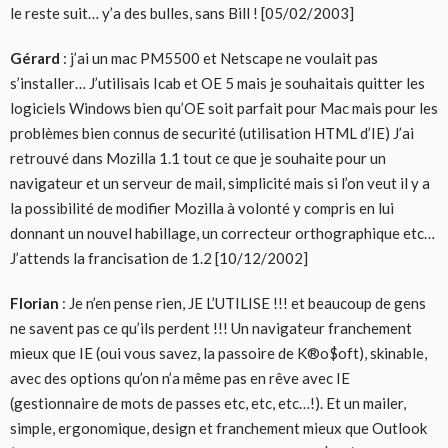
le reste suit… y’a des bulles, sans Bill ! [05/02/2003]
Gérard
: j’ai un mac PM5500 et Netscape ne voulait pas
s’installer… J’utilisais Icab et OE 5 mais je souhaitais quitter les
logiciels Windows bien qu’OE soit parfait pour Mac mais pour les
problèmes bien connus de securité (utilisation HTML d’IE) J’ai
retrouvé dans Mozilla 1.1 tout ce que je souhaite pour un
navigateur et un serveur de mail, simplicité mais si l’on veut il y a
la possibilité de modifier Mozilla à volonté y compris en lui
donnant un nouvel habillage, un correcteur orthographique etc…
J’attends la francisation de 1.2 [10/12/2002]
Florian
: Je n’en pense rien, JE L’UTILISE !!! et beaucoup de gens
ne savent pas ce qu’ils perdent !!! Un navigateur franchement
mieux que IE (oui vous savez, la passoire de K®o$oft), skinable,
avec des options qu’on n’a même pas en rêve avec IE
(gestionnaire de mots de passes etc, etc, etc…!). Et un mailer,
simple, ergonomique, design et franchement mieux que Outlook