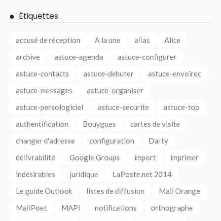
Étiquettes
accusé de réception
A la une
alias
Alice
archive
astuce-agenda
astuce-configurer
astuce-contacts
astuce-debuter
astuce-envoirec
astuce-messages
astuce-organiser
astuce-persologiciel
astuce-securite
astuce-top
authentification
Bouygues
cartes de visite
changer d'adresse
configuration
Darty
délivrabilité
Google Groups
import
imprimer
indésirables
juridique
LaPoste.net 2014
Le guide Outlook
listes de diffusion
Mail Orange
MailPoet
MAPI
notifications
orthographe