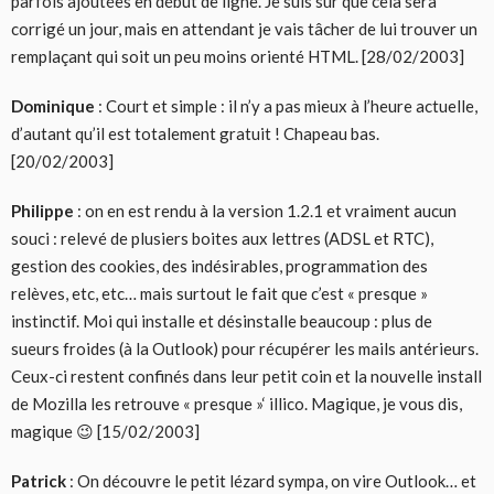
parfois ajoutées en début de ligne. Je suis sûr que cela sera
corrigé un jour, mais en attendant je vais tâcher de lui trouver un
remplaçant qui soit un peu moins orienté HTML. [28/02/2003]
Dominique
: Court et simple : il n’y a pas mieux à l’heure actuelle,
d’autant qu’il est totalement gratuit ! Chapeau bas.
[20/02/2003]
Philippe
: on en est rendu à la version 1.2.1 et vraiment aucun
souci : relevé de plusiers boites aux lettres (ADSL et RTC),
gestion des cookies, des indésirables, programmation des
relèves, etc, etc… mais surtout le fait que c’est « presque »
instinctif. Moi qui installe et désinstalle beaucoup : plus de
sueurs froides (à la Outlook) pour récupérer les mails antérieurs.
Ceux-ci restent confinés dans leur petit coin et la nouvelle install
de Mozilla les retrouve « presque »‘ illico. Magique, je vous dis,
magique 😉 [15/02/2003]
Patrick
: On découvre le petit lézard sympa, on vire Outlook… et