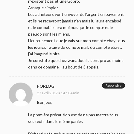
n’existent pas et une Gopro.
Arnaque simple :
Les acheteurs vont envoyer de l’argent en payement
et ils ne recevront jamais rien mais lui aura encaissé
et le coupable sera moi puisque le compte et le
pseudo sont les miens.
Heureusement que je vais sur mon compte ebay tous
les jours,piratage du compte mail, du compte ebay ..
j’ai imaginé le pire.
Je constate que chez wanadoo ils sont pro au moins
dans ce domaine …au bout de 3 appels.
Répondre
FORLOG
27 avril 2017 à 14 h 04 min
Bonjour,
La première précaution est de ne pas mettre tous
ses œufs dans le même panier.
D’abord ne fournir aucune coordonnée bancaire dans