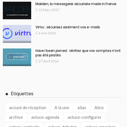
Mailden, la messagerie sécurisée made in France
15 Mars 2017
Virtru : sécurisez aisément vos e-mails
6 Juin 2016
Have I been pwned : vérifiez que vos comptes n’ont
pas été piratés
27 Avril 2016
Étiquettes
accusé de réception
A la une
alias
Alice
archive
astuce-agenda
astuce-configurer
astuce-contacts
astuce-debuter
astuce-envoirec