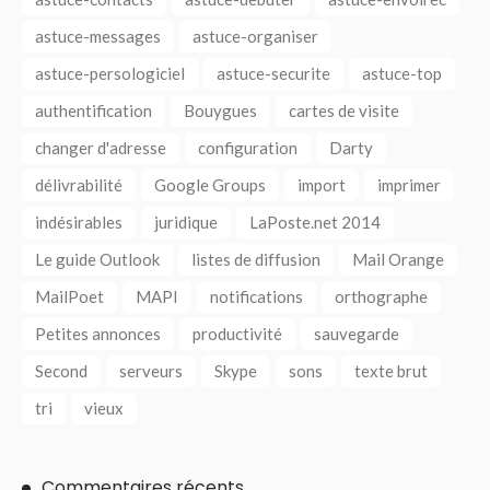
astuce-messages
astuce-organiser
astuce-persologiciel
astuce-securite
astuce-top
authentification
Bouygues
cartes de visite
changer d'adresse
configuration
Darty
délivrabilité
Google Groups
import
imprimer
indésirables
juridique
LaPoste.net 2014
Le guide Outlook
listes de diffusion
Mail Orange
MailPoet
MAPI
notifications
orthographe
Petites annonces
productivité
sauvegarde
Second
serveurs
Skype
sons
texte brut
tri
vieux
Commentaires récents