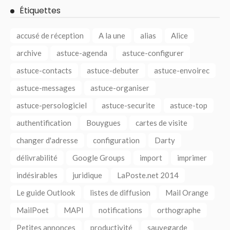
Étiquettes
accusé de réception
A la une
alias
Alice
archive
astuce-agenda
astuce-configurer
astuce-contacts
astuce-debuter
astuce-envoirec
astuce-messages
astuce-organiser
astuce-persologiciel
astuce-securite
astuce-top
authentification
Bouygues
cartes de visite
changer d'adresse
configuration
Darty
délivrabilité
Google Groups
import
imprimer
indésirables
juridique
LaPoste.net 2014
Le guide Outlook
listes de diffusion
Mail Orange
MailPoet
MAPI
notifications
orthographe
Petites annonces
productivité
sauvegarde