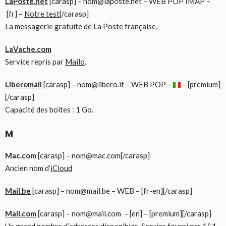
LaPoste.net
[carasp] – nom@laposte.net – WEB POP IMAP –
[fr] –
Notre test
[/carasp]
La messagerie gratuite de La Poste française.
LaVache.com
Service repris par
Mailo
.
Liberomail
[carasp] – nom@libero.it – WEB POP –
– [premium]
[/carasp]
Capacité des boîtes : 1 Go.
M
Mac.com
[carasp] – nom@mac.com[/carasp]
Ancien nom d’
iCloud
Mail.be
[carasp] – nom@mail.be – WEB – [fr-en][/carasp]
Mail.com
[carasp] – nom@mail.com – [en] – [premium][/carasp]
Un grand nombre d’adresses disponibles. Service fourni par 1&1.