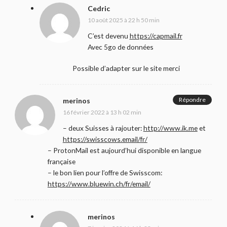
Cedric
10 août 2025 à 22 h 50 min
C’est devenu
https://capmail.fr
Avec 5go de données
Possible d’adapter sur le site merci
Répondre
merinos
16 février 2022 à 13 h 02 min
– deux Suisses à rajouter:
http://www.ik.me
et
https://swisscows.email/fr/
– ProtonMail est aujourd’hui disponible en langue
française
– le bon lien pour l’offre de Swisscom:
https://www.bluewin.ch/fr/email/
merinos