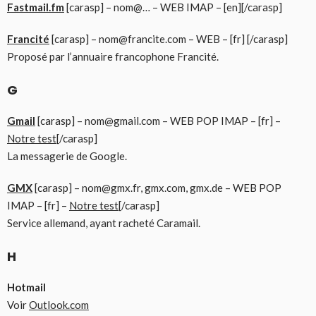
Fastmail.fm
[carasp] – nom@… – WEB IMAP – [en][/carasp]
Francité
[carasp] – nom@francite.com – WEB – [fr] [/carasp]
Proposé par l’annuaire francophone Francité.
G
Gmail
[carasp] – nom@gmail.com – WEB POP IMAP – [fr] –
Notre test
[/carasp]
La messagerie de Google.
GMX
[carasp] – nom@gmx.fr, gmx.com, gmx.de – WEB POP
IMAP – [fr] –
Notre test
[/carasp]
Service allemand, ayant racheté Caramail.
H
Hotmail
Voir
Outlook.com