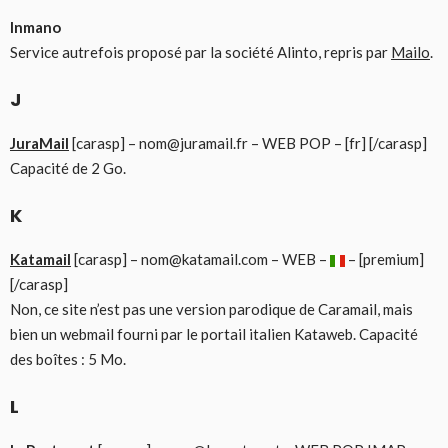
Inmano
Service autrefois proposé par la société Alinto, repris par
Mailo
.
J
JuraMail
[carasp] – nom@juramail.fr – WEB POP – [fr] [/carasp]
Capacité de 2 Go.
K
Katamail
[carasp] – nom@katamail.com – WEB –
– [premium]
[/carasp]
Non, ce site n’est pas une version parodique de Caramail, mais
bien un webmail fourni par le portail italien Kataweb. Capacité
des boîtes : 5 Mo.
L