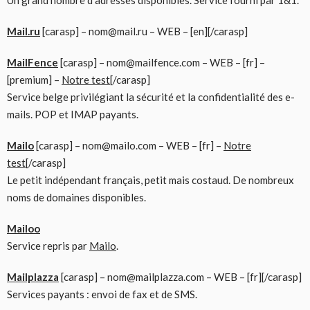
Mail.ru
[carasp] – nom@mail.ru – WEB – [en][/carasp]
MailFence
[carasp] – nom@mailfence.com – WEB – [fr] –
[premium] –
Notre test
[/carasp]
Service belge privilégiant la sécurité et la confidentialité des e-
mails. POP et IMAP payants.
Mailo
[carasp] – nom@mailo.com – WEB – [fr] –
Notre
test
[/carasp]
Le petit indépendant français, petit mais costaud. De nombreux
noms de domaines disponibles.
Mailoo
Service repris par
Mailo
.
Mailplazza
[carasp] – nom@mailplazza.com – WEB – [fr][/carasp]
Services payants : envoi de fax et de SMS.