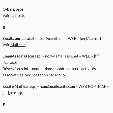
Cyberposte
Voir
La Poste
E
Email.com
[carasp] – nom@email.com – WEB – [en][/carasp]
Voir
Mail.com
.
EmailAsso.net
[carasp] – nom@emailasso.net – WEB – [fr]
[/carasp]
Réservé aux internautes, dans le cadre de leurs activités
associatives. Service repris par
Mailo
.
Excite Mail
[carasp] – nom@mailexcite.com – WEB POP IMAP –
[en][/carasp]
F