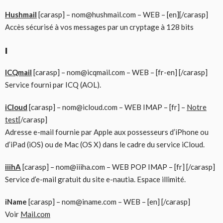
Hushmail
[carasp] – nom@hushmail.com – WEB – [en][/carasp]
Accès sécurisé à vos messages par un cryptage à 128 bits
I
ICQmail
[carasp] – nom@icqmail.com – WEB – [fr-en] [/carasp]
Service fourni par ICQ (AOL).
iCloud
[carasp] – nom@icloud.com – WEB IMAP – [fr] –
Notre
test
[/carasp]
Adresse e-mail fournie par Apple aux possesseurs d’iPhone ou
d’iPad (iOS) ou de Mac (OS X) dans le cadre du service iCloud.
iiihA
[carasp] – nom@iiiha.com – WEB POP IMAP – [fr] [/carasp]
Service d’e-mail gratuit du site e-nautia. Espace illimité.
iName
[carasp] – nom@iname.com – WEB – [en] [/carasp]
Voir
Mail.com