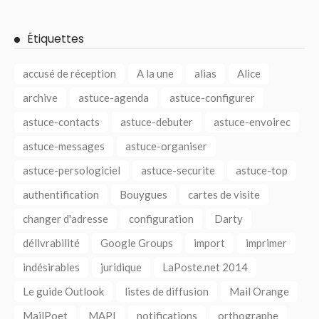
Étiquettes
accusé de réception
A la une
alias
Alice
archive
astuce-agenda
astuce-configurer
astuce-contacts
astuce-debuter
astuce-envoirec
astuce-messages
astuce-organiser
astuce-persologiciel
astuce-securite
astuce-top
authentification
Bouygues
cartes de visite
changer d'adresse
configuration
Darty
délivrabilité
Google Groups
import
imprimer
indésirables
juridique
LaPoste.net 2014
Le guide Outlook
listes de diffusion
Mail Orange
MailPoet
MAPI
notifications
orthographe