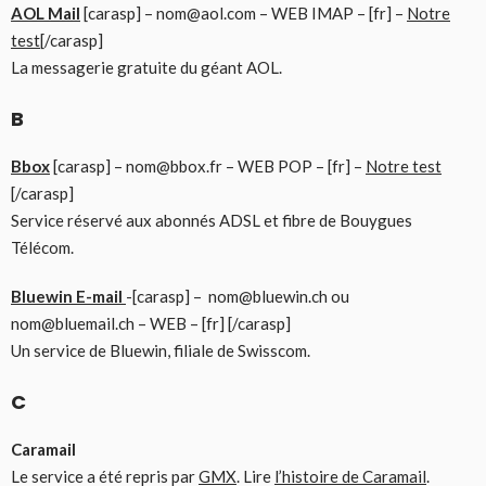
AOL Mail
[carasp] – nom@aol.com – WEB IMAP – [fr] –
Notre
test
[/carasp]
La messagerie gratuite du géant AOL.
B
Bbox
[carasp] – nom@bbox.fr – WEB POP – [fr] –
Notre test
[/carasp]
Service réservé aux abonnés ADSL et fibre de Bouygues
Télécom.
Bluewin E-mail
-[carasp] – nom@bluewin.ch ou
nom@bluemail.ch – WEB – [fr] [/carasp]
Un service de Bluewin, filiale de Swisscom.
C
Caramail
Le service a été repris par
GMX
. Lire
l’histoire de Caramail
.