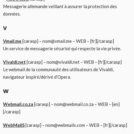
Messagerie allemande veillant à assurer la protection des
données.
V
Vmail.me
[carasp] – nom@vmail.me – WEB – [fr][/carasp]
Un service de messagerie sécurisé qui respecte la vie privée.
Vivaldi.net
[carasp] – nom@vivaldi.net – WEB – [fr][/carasp]
Le webmail de la communauté des utilisateurs de Vivaldi,
navigateur inspiré/dérivé d’Opera.
W
Webmail.co.za
[carasp] – nom@webmail.co.za – WEB – [en]
[/carasp]
WebMailS
[carasp] – nom@webmails.com – WEB – [fr][/carasp]