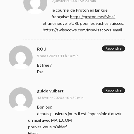
7 janvier 2024 à 16 h 23 min
le courriel de Proton en langue
française:
https://proton.me/fr/mail
et une nouvelle URL pour les vaches suisses:
https://swisscows.com/fr/swisscows-email
Répondre
ROU
5 mars 2021 à 11 h 14 min
Et free ?
Fse
Répondre
guido vuibert
13 février 2020 à 10 h 52 min
Bonjour,
depuis plusieurs jours il est impossible d’ouvrir
un mail avec MAIL.COM
pouvez-vous m’aider?
Merci