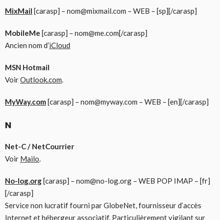
MixMail
[carasp] – nom@mixmail.com – WEB – [sp][/carasp]
MobileMe
[carasp] – nom@me.com[/carasp]
Ancien nom d’
iCloud
MSN Hotmail
Voir
Outlook.com
.
MyWay.com
[carasp] – nom@myway.com – WEB – [en][/carasp]
N
Net-C / NetCourrier
Voir
Mailo
.
No-log.org
[carasp] – nom@no-log.org – WEB POP IMAP – [fr]
[/carasp]
Service non lucratif fourni par GlobeNet, fournisseur d’accès
Internet et hébergeur associatif. Particulièrement vigilant sur