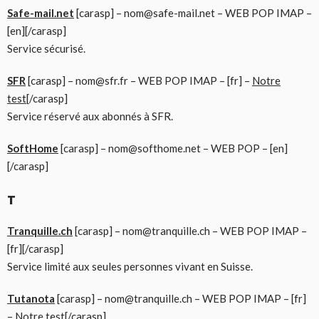
Safe-mail.net
[carasp] – nom@safe-mail.net – WEB POP IMAP –
[en][/carasp]
Service sécurisé.
SFR
[carasp] – nom@sfr.fr – WEB POP IMAP – [fr] –
Notre
test
[/carasp]
Service réservé aux abonnés à SFR.
SoftHome
[carasp] – nom@softhome.net – WEB POP – [en]
[/carasp]
T
Tranquille.ch
[carasp] – nom@tranquille.ch – WEB POP IMAP –
[fr][/carasp]
Service limité aux seules personnes vivant en Suisse.
Tutanota
[carasp] – nom@tranquille.ch – WEB POP IMAP – [fr]
–
Notre test
[/carasp]