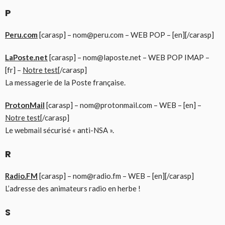
P
Peru.com
[carasp] – nom@peru.com – WEB POP – [en][/carasp]
LaPoste.net
[carasp] – nom@laposte.net – WEB POP IMAP –
[fr] –
Notre test
[/carasp]
La messagerie de la Poste française.
ProtonMail
[carasp] – nom@protonmail.com – WEB – [en] –
Notre test
[/carasp]
Le webmail sécurisé « anti-NSA ».
R
Radio.FM
[carasp] – nom@radio.fm – WEB – [en][/carasp]
L’adresse des animateurs radio en herbe !
S