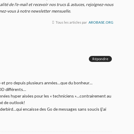
alité de l'e-mail et recevoir nos trucs & astuces, rejoignez-nous
nnez-vous à notre newsletter mensuelle.
Tous les articles par
AROBASE.ORG
Répondre
perso et pro depuis plusieurs années…que du bonheur…
DD différents…
nées hyper aisées pour les « techniciens »…contrairement au
rmé de outlook!
derbird…qui encaisse des Go de messages sans soucis (j’ai