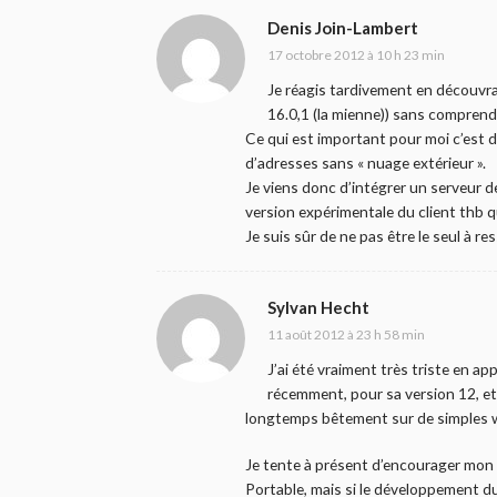
Denis Join-Lambert
17 octobre 2012 à 10 h 23 min
Je réagis tardivement en découvran
16.0,1 (la mienne)) sans comprend
Ce qui est important pour moi c’est d
d’adresses sans « nuage extérieur ».
Je viens donc d’intégrer un serveur de
version expérimentale du client thb q
Je suis sûr de ne pas être le seul à re
Sylvan Hecht
11 août 2012 à 23 h 58 min
J’ai été vraiment très triste en a
récemment, pour sa version 12, et j
longtemps bêtement sur de simples
Je tente à présent d’encourager mon 
Portable, mais si le développement du