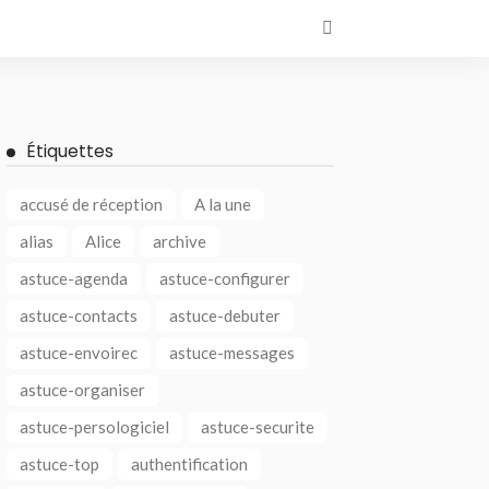
Étiquettes
accusé de réception
A la une
alias
Alice
archive
astuce-agenda
astuce-configurer
astuce-contacts
astuce-debuter
astuce-envoirec
astuce-messages
astuce-organiser
astuce-persologiciel
astuce-securite
astuce-top
authentification