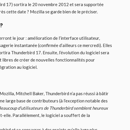
bird 17) sortira le 20 novembre 2012 et sera supportée
s cette date ? Mozilla se garde bien de le préciser.
 ?
nt le jour : amélioration de l’interface utilisateur,
agerie instantanée (confirmée d’ailleurs ce mercredi). Elles
ortira Thunderbird 17. Ensuite, l’évolution du logiciel sera
 libres de créer de nouvelles fonctionnalités pour
gration au logiciel.
Mozilla, Mitchell Baker, Thunderbird n’a pas réussi à bâtir
e large base de contributeurs (à l’exception notable des
eaucoup d’utilisateurs de Thunderbird semblent heureux
t-elle. Parallèlement, le logiciel a souffert de la
rbird et se consacrer à des projets qu’elle juge plus