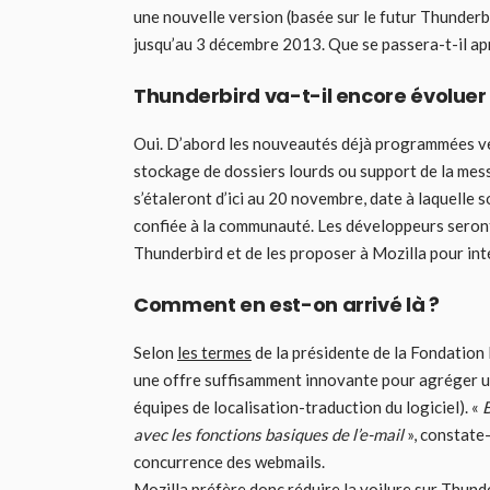
une nouvelle version (basée sur le futur Thunder
jusqu’au 3 décembre 2013. Que se passera-t-il aprè
Thunderbird va-t-il encore évoluer
Oui. D’abord les nouveautés déjà programmées verro
stockage de dossiers lourds ou support de la mess
s’étaleront d’ici au 20 novembre, date à laquelle s
confiée à la communauté. Les développeurs seront
Thunderbird et de les proposer à Mozilla pour inté
Comment en est-on arrivé là ?
Selon
les termes
de la présidente de la Fondation 
une offre suffisamment innovante pour agréger un
équipes de localisation-traduction du logiciel). «
B
avec les fonctions basiques de l’e-mail
», constate-
concurrence des webmails.
Mozilla préfère donc réduire la voilure sur Thunde