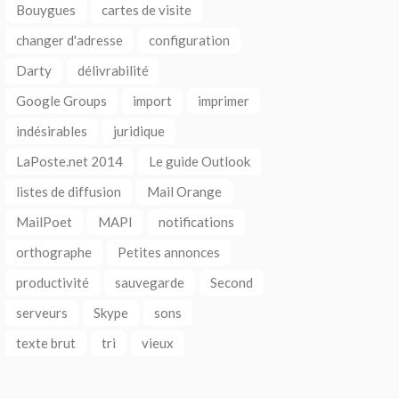
Bouygues
cartes de visite
changer d'adresse
configuration
Darty
délivrabilité
Google Groups
import
imprimer
indésirables
juridique
LaPoste.net 2014
Le guide Outlook
listes de diffusion
Mail Orange
MailPoet
MAPI
notifications
orthographe
Petites annonces
productivité
sauvegarde
Second
serveurs
Skype
sons
texte brut
tri
vieux