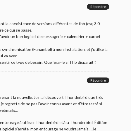
Répondre
t la coexistence de versions différentes de thb (esr, 3.0,
re ce qui se passe.
’avoir un bon logiciel de messagerie + calendrier + carnet
 synchronisation (Funambol) à mon installation, et j’utilise la
ui va avec.
ssentir ce type de besoin. Que ferai-je si Thb disparait ?
Répondre
pprenant la nouvelle. Je n’ai découvert Thunderbird que très
e regrette de ne pas l’avoir connu avant et d’être resté si
 webmails…
entourage à utiliser Thunderbird et/ou Thunderbird, Édition
 logiciel s’arrête, mon entourage ne voudra jamais… Je