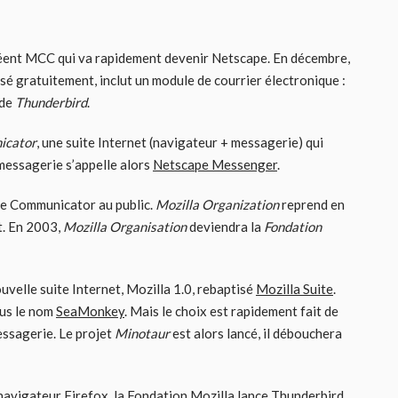
réent MCC qui va rapidement devenir Netscape. En décembre,
fusé gratuitement, inclut un module de courrier électronique :
 de
Thunderbird
.
icator
, une suite Internet (navigateur + messagerie) qui
messagerie s’appelle alors
Netscape Messenger
.
pe Communicator au public.
Mozilla Organization
reprend en
t. En 2003,
Mozilla Organisation
deviendra la
Fondation
uvelle suite Internet, Mozilla 1.0, rebaptisé
Mozilla Suite
.
ous le nom
SeaMonkey
. Mais le choix est rapidement fait de
messagerie. Le projet
Minotaur
est alors lancé, il débouchera
navigateur Firefox, la Fondation Mozilla lance
Thunderbird