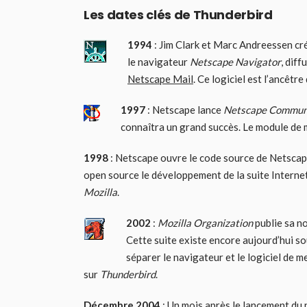
Les dates clés de Thunderbird
1994
: Jim Clark et Marc Andreessen c
le navigateur
Netscape Navigator
, dif
Netscape Mail
. Ce logiciel est l’ancêtre
1997
: Netscape lance
Netscape Commun
connaîtra un grand succès. Le module de 
1998
: Netscape ouvre le code source de Netsca
open source le développement de la suite Interne
Mozilla
.
2002
:
Mozilla Organization
publie sa no
Cette suite existe encore aujourd’hui s
séparer le navigateur et le logiciel de 
sur
Thunderbird
.
Décembre 2004
: Un mois après le lancement du 