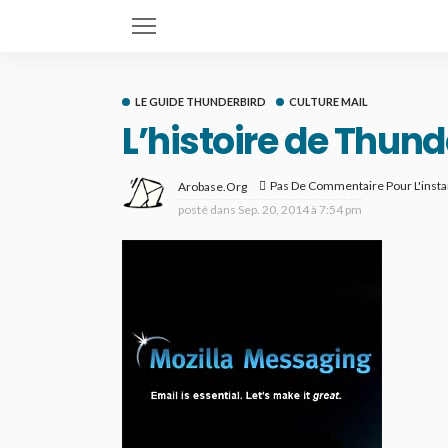
LE GUIDE THUNDERBIRD
CULTURE MAIL
L’histoire de Thund
Pas De Commentaire Pour L'insta
Arobase.org
posté dans
Sep. 20, 2014 à 7:54 pm