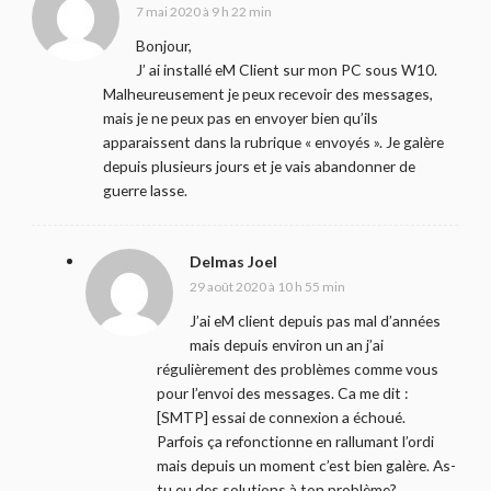
7 mai 2020 à 9 h 22 min
Bonjour,
J’ ai installé eM Client sur mon PC sous W10.
Malheureusement je peux recevoir des messages,
mais je ne peux pas en envoyer bien qu’ils
apparaissent dans la rubrique « envoyés ». Je galère
depuis plusieurs jours et je vais abandonner de
guerre lasse.
Delmas Joel
29 août 2020 à 10 h 55 min
J’ai eM client depuis pas mal d’années
mais depuis environ un an j’ai
régulièrement des problèmes comme vous
pour l’envoi des messages. Ca me dit :
[SMTP] essai de connexion a échoué.
Parfois ça refonctionne en rallumant l’ordi
mais depuis un moment c’est bien galère. As-
tu eu des solutions à ton problème?