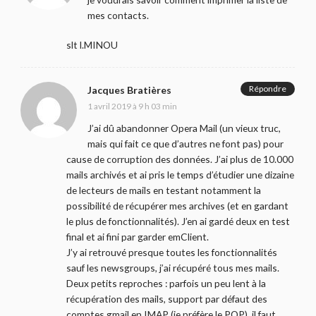
mes contacts.
slt l.MINOU
Répondre
Jacques Bratières
1 avril 2019 à 9 h 03 min
J’ai dû abandonner Opera Mail (un vieux truc,
mais qui fait ce que d’autres ne font pas) pour
cause de corruption des données. J’ai plus de 10.000
mails archivés et ai pris le temps d’étudier une dizaine
de lecteurs de mails en testant notamment la
possibilité de récupérer mes archives (et en gardant
le plus de fonctionnalités). J’en ai gardé deux en test
final et ai fini par garder emClient.
J’y ai retrouvé presque toutes les fonctionnalités
sauf les newsgroups, j’ai récupéré tous mes mails.
Deux petits reproches : parfois un peu lent à la
récupération des mails, support par défaut des
comptes gmail en IMAP (je préfère le POP), il faut