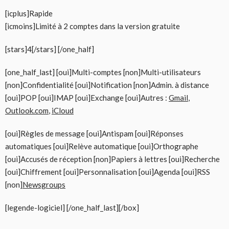
[icplus]Rapide
[icmoins]Limité à 2 comptes dans la version gratuite
[stars]4[/stars] [/one_half]
[one_half_last] [oui]Multi-comptes [non]Multi-utilisateurs
[non]Confidentialité [oui]Notification [non]Admin. à distance
[oui]POP [oui]IMAP [oui]Exchange [oui]Autres :
Gmail
,
Outlook.com
,
iCloud
[oui]Règles de message [oui]Antispam [oui]Réponses
automatiques [oui]Relève automatique [oui]Orthographe
[oui]Accusés de réception [non]Papiers à lettres [oui]Recherche
[oui]Chiffrement [oui]Personnalisation [oui]Agenda [oui]RSS
[non]
Newsgroups
[legende-logiciel] [/one_half_last][/box]