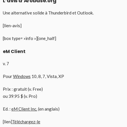
L’avis d’Arobase.org
Une alternative solide à Thunderbird et Outlook.
[lien-avis]
[box type= »info »][one_half]
eM Client
v. 7
Pour
Windows
10, 8, 7, Vista, XP
Prix : gratuit (v. Free)
ou 39.95 $ (v. Pro)
Ed. :
eM Client Inc.
(en anglais)
[lien]
Téléchargez-le