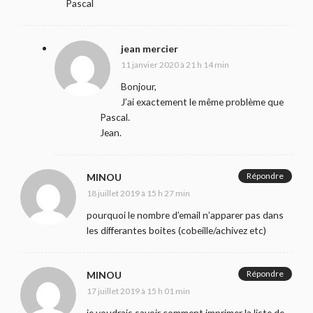
Pascal
jean mercier
11 janvier 2020 à 21 h 14 min
Bonjour,
J’ai exactement le même problème que
Pascal.
Jean.
Répondre
MINOU
18 juillet 2019 à 15 h 27 min
pourquoi le nombre d’email n’apparer pas dans
les differantes boites (cobeille/achivez etc)
Répondre
MINOU
17 juillet 2019 à 15 h 01 min
je voudrais savoir comment imprimer la liste de