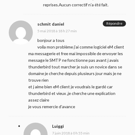
reprises.Aucun correctif n’a été fait.
Répondre
schmit daniel
5 mai 2018 à 18 h 27 min
bonjour a tous
voila mon problème j’ai comme logiciel eM client
ma messagerie et free mai impossible de envoyer les
message le SMTP ne fonctionne pas avant j avais
thunderbird tout marcher je suis un novice dans se
domaine je cherche depuis plusieurs jour mais je ne
trouve rien
et j aime bien eM client je voudrais le gardé car
thunderbird et vieux ,je cherche une explication
assez claire
je vous remercie d’avance
Luiggi
7 juin 2018 à 0 h 55 min