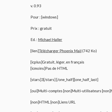
v. 0.93
Pour : [windows]
Prix : gratuit
Ed. :
Michael Haller
[lien]
Télécharger Phoenix Mail
(742 Ko)
[icplus]Gratuit, léger, en français
[icmoins]Pas de HTML
[stars]3[/stars] [/one_half][one_half_last]
[oui]Multi-comptes [non]Multi-utilisateurs [non
[non]HTML [non]Liens URL