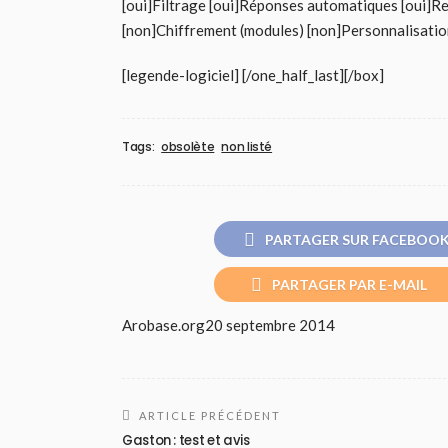
[oui]Filtrage [oui]Réponses automatiques [oui]Re
[non]Chiffrement (modules) [non]Personnalisati
[legende-logiciel] [/one_half_last][/box]
Tags:
obsolète
non listé
PARTAGER SUR FACEBOO
PARTAGER PAR E-MAIL
Arobase.org
20 septembre 2014
ARTICLE PRÉCÉDENT
Gaston : test et avis