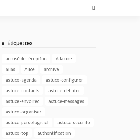
Étiquettes
accusé de réception
A la une
alias
Alice
archive
astuce-agenda
astuce-configurer
astuce-contacts
astuce-debuter
astuce-envoirec
astuce-messages
astuce-organiser
astuce-persologiciel
astuce-securite
astuce-top
authentification