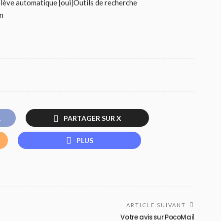
lève automatique [oui]Outils de recherche
on
K
PARTAGER SUR X
PLUS
ARTICLE SUIVANT
Votre avis sur PocoMail