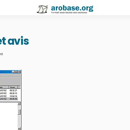
et avis
nt