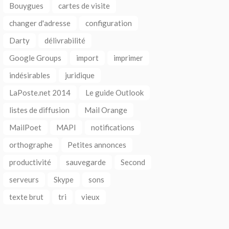
Bouygues
cartes de visite
changer d'adresse
configuration
Darty
délivrabilité
Google Groups
import
imprimer
indésirables
juridique
LaPoste.net 2014
Le guide Outlook
listes de diffusion
Mail Orange
MailPoet
MAPI
notifications
orthographe
Petites annonces
productivité
sauvegarde
Second
serveurs
Skype
sons
texte brut
tri
vieux