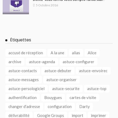
5 Octobre 2016
Étiquettes
accusé de réception
A la une
alias
Alice
archive
astuce-agenda
astuce-configurer
astuce-contacts
astuce-debuter
astuce-envoirec
astuce-messages
astuce-organiser
astuce-persologiciel
astuce-securite
astuce-top
authentification
Bouygues
cartes de visite
changer d'adresse
configuration
Darty
délivrabilité
Google Groups
import
imprimer