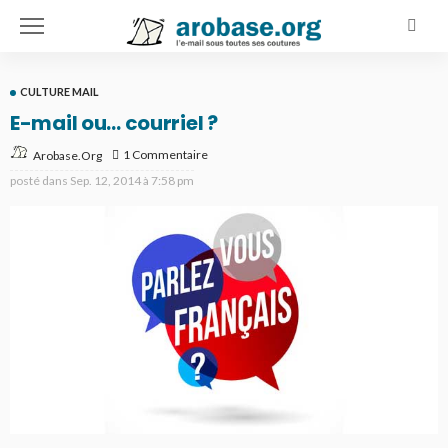
CULTURE MAIL
E-mail ou… courriel ?
1 Commentaire
Arobase.org
posté dans
Sep. 12, 2014 à 7:58 pm