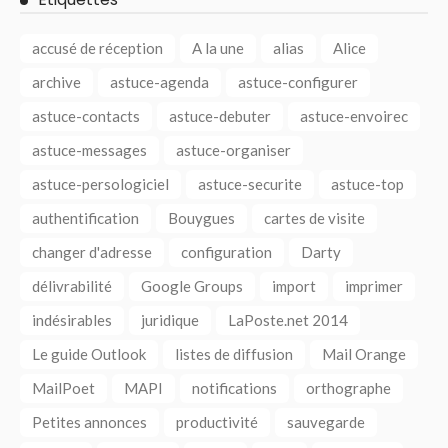
accusé de réception
A la une
alias
Alice
archive
astuce-agenda
astuce-configurer
astuce-contacts
astuce-debuter
astuce-envoirec
astuce-messages
astuce-organiser
astuce-persologiciel
astuce-securite
astuce-top
authentification
Bouygues
cartes de visite
changer d'adresse
configuration
Darty
délivrabilité
Google Groups
import
imprimer
indésirables
juridique
LaPoste.net 2014
Le guide Outlook
listes de diffusion
Mail Orange
MailPoet
MAPI
notifications
orthographe
Petites annonces
productivité
sauvegarde