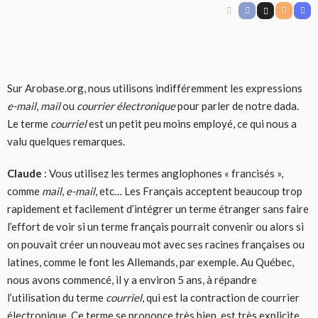
Sur Arobase.org, nous utilisons indifféremment les expressions
e-mail
,
mail
ou
courrier électronique
pour parler de notre dada.
Le terme
courriel
est un petit peu moins employé, ce qui nous a
valu quelques remarques.
Claude
: Vous utilisez les termes anglophones « francisés »,
comme
mail
,
e-mail
, etc… Les Français acceptent beaucoup trop
rapidement et facilement d’intégrer un terme étranger sans faire
l’effort de voir si un terme français pourrait convenir ou alors si
on pouvait créer un nouveau mot avec ses racines françaises ou
latines, comme le font les Allemands, par exemple. Au Québec,
nous avons commencé, il y a environ 5 ans, à répandre
l’utilisation du terme
courriel
, qui est la contraction de courrier
électronique. Ce terme se prononce très bien, est très explicite