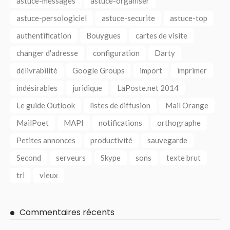
astuce-messages
astuce-organiser
astuce-persologiciel
astuce-securite
astuce-top
authentification
Bouygues
cartes de visite
changer d'adresse
configuration
Darty
délivrabilité
Google Groups
import
imprimer
indésirables
juridique
LaPoste.net 2014
Le guide Outlook
listes de diffusion
Mail Orange
MailPoet
MAPI
notifications
orthographe
Petites annonces
productivité
sauvegarde
Second
serveurs
Skype
sons
texte brut
tri
vieux
Commentaires récents