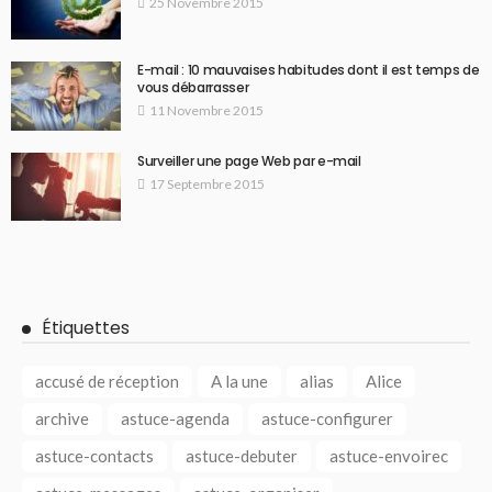
25 Novembre 2015
E-mail : 10 mauvaises habitudes dont il est temps de
vous débarrasser
11 Novembre 2015
Surveiller une page Web par e-mail
17 Septembre 2015
Étiquettes
accusé de réception
A la une
alias
Alice
archive
astuce-agenda
astuce-configurer
astuce-contacts
astuce-debuter
astuce-envoirec