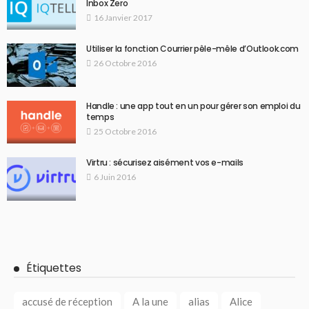
Inbox Zero
16 Janvier 2017
Utiliser la fonction Courrier pêle-mêle d’Outlook.com
26 Octobre 2016
Handle : une app tout en un pour gérer son emploi du
temps
25 Octobre 2016
Virtru : sécurisez aisément vos e-mails
6 Juin 2016
Étiquettes
accusé de réception
A la une
alias
Alice