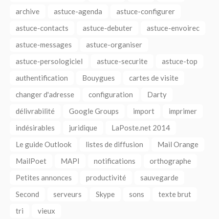
archive
astuce-agenda
astuce-configurer
astuce-contacts
astuce-debuter
astuce-envoirec
astuce-messages
astuce-organiser
astuce-persologiciel
astuce-securite
astuce-top
authentification
Bouygues
cartes de visite
changer d'adresse
configuration
Darty
délivrabilité
Google Groups
import
imprimer
indésirables
juridique
LaPoste.net 2014
Le guide Outlook
listes de diffusion
Mail Orange
MailPoet
MAPI
notifications
orthographe
Petites annonces
productivité
sauvegarde
Second
serveurs
Skype
sons
texte brut
tri
vieux