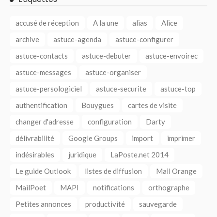
accusé de réception
A la une
alias
Alice
archive
astuce-agenda
astuce-configurer
astuce-contacts
astuce-debuter
astuce-envoirec
astuce-messages
astuce-organiser
astuce-persologiciel
astuce-securite
astuce-top
authentification
Bouygues
cartes de visite
changer d'adresse
configuration
Darty
délivrabilité
Google Groups
import
imprimer
indésirables
juridique
LaPoste.net 2014
Le guide Outlook
listes de diffusion
Mail Orange
MailPoet
MAPI
notifications
orthographe
Petites annonces
productivité
sauvegarde