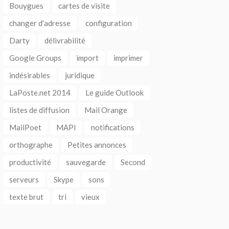
Bouygues
cartes de visite
changer d'adresse
configuration
Darty
délivrabilité
Google Groups
import
imprimer
indésirables
juridique
LaPoste.net 2014
Le guide Outlook
listes de diffusion
Mail Orange
MailPoet
MAPI
notifications
orthographe
Petites annonces
productivité
sauvegarde
Second
serveurs
Skype
sons
texte brut
tri
vieux