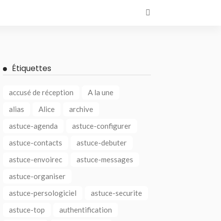
Étiquettes
accusé de réception
A la une
alias
Alice
archive
astuce-agenda
astuce-configurer
astuce-contacts
astuce-debuter
astuce-envoirec
astuce-messages
astuce-organiser
astuce-persologiciel
astuce-securite
astuce-top
authentification