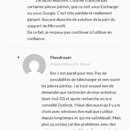
De façon aléatoire, Courrier n’affiche pas
certaines pièces jointes, que ce soit sous Exchange
ou sous Google. C’est très pénible et réellement
génant. Aucune ébauche de solution de la part du
support de Microsoft.
De ce fait, je ne peux pas continuer à l’utiliser en
confiance.
Fluodream
30 juin 2020 à 23 h 18 min
Bsr c est pareil pour moi. Pas de
possibilités de télécharger et mm ouvrir
les pièces jointes. J ai tout essayé mm de
demander aux technicien de mon antivirus
(eset nod 32) et après recherche on m a
conseillé Outlook. Il faut dire aussi qu il y a le
choix avec windows live mail que j utilise
depuis longtemps et qui me satisfaisait. Mais
plus ça va plus j ai des problèmes avec des