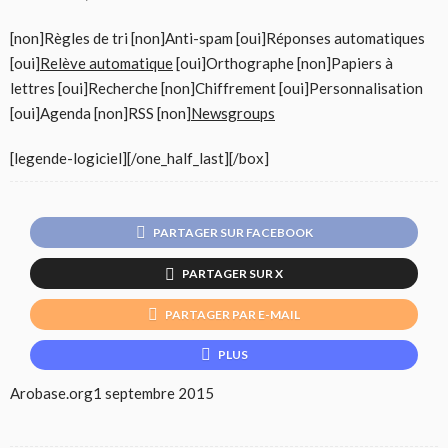
[non]Règles de tri [non]Anti-spam [oui]Réponses automatiques
[oui]
Relève automatique
[oui]Orthographe [non]Papiers à
lettres [oui]Recherche [non]Chiffrement [oui]Personnalisation
[oui]Agenda [non]RSS [non]
Newsgroups
[legende-logiciel][/one_half_last][/box]
PARTAGER SUR FACEBOOK
PARTAGER SUR X
PARTAGER PAR E-MAIL
PLUS
Arobase.org
1 septembre 2015