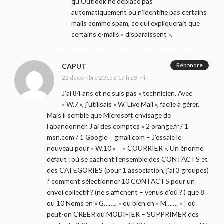
qu’Outlook ne déplace pas
automatiquement ou n’identifie pas certains
mails comme spam, ce qui expliquerait que
certains e-mails « disparaissent ».
Répondre
CAPUT
22 décembre 2015 à 17 h 23 min
J’ai 84 ans et ne suis pas « technicien. Avec
« W.7 », j’utilisais « W. Live Mail », facile à gérer.
Mais il semble que Microsoft envisage de
l’abandonner. J’ai des comptes « 2 orange.fr / 1
msn.com / 1 Google = gmail.com – J’essaie le
nouveau pour « W.10 » = « COURRIER ». Un énorme
défaut : où se cachent l’ensemble des CONTACTS et
des CATEGORIES (pour 1 association, j’ai 3 groupes)
? comment sélectionner 10 CONTACTS pour un
envoi collectif ? (ne s’affichent – venus d’où ? ) que 8
ou 10 Noms en « G…….. » ou bien en « M……. » ! où
peut-on CREER ou MODIFIER – SUPPRIMER des