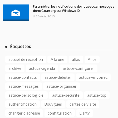
Paramétrer les notifications de nouveaux messages
dans Courrier pour Windows 10
28 Août 2015
Étiquettes
accusé de réception
A la une
alias
Alice
archive
astuce-agenda
astuce-configurer
astuce-contacts
astuce-debuter
astuce-envoirec
astuce-messages
astuce-organiser
astuce-persologiciel
astuce-securite
astuce-top
authentification
Bouygues
cartes de visite
changer d'adresse
configuration
Darty