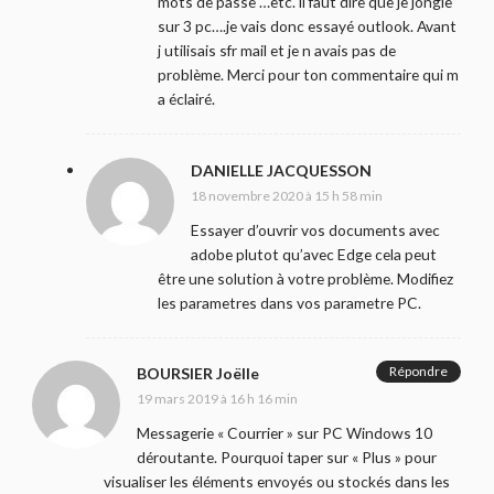
mots de passe …etc. il faut dire que je jongle
sur 3 pc….je vais donc essayé outlook. Avant
j utilisais sfr mail et je n avais pas de
problème. Merci pour ton commentaire qui m
a éclairé.
DANIELLE JACQUESSON
18 novembre 2020 à 15 h 58 min
Essayer d’ouvrir vos documents avec
adobe plutot qu’avec Edge cela peut
être une solution à votre problème. Modifiez
les parametres dans vos parametre PC.
Répondre
BOURSIER Joëlle
19 mars 2019 à 16 h 16 min
Messagerie « Courrier » sur PC Windows 10
déroutante. Pourquoi taper sur « Plus » pour
visualiser les éléments envoyés ou stockés dans les