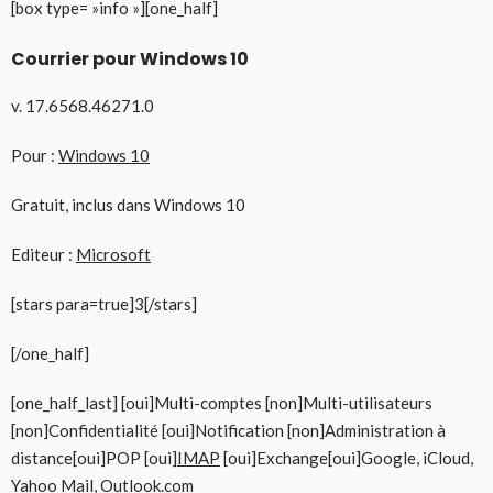
[box type= »info »][one_half]
Courrier pour Windows 10
v. 17.6568.46271.0
Pour :
Windows 10
Gratuit, inclus dans Windows 10
Editeur :
Microsoft
[stars para=true]3[/stars]
[/one_half]
[one_half_last] [oui]Multi-comptes [non]Multi-utilisateurs
[non]Confidentialité [oui]Notification [non]Administration à
distance[oui]POP [oui]
IMAP
[oui]Exchange[oui]Google, iCloud,
Yahoo Mail, Outlook.com