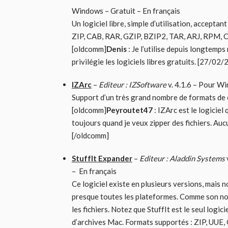
Windows – Gratuit – En français
Un logiciel libre, simple d’utilisation, accept
ZIP, CAB, RAR, GZIP, BZIP2, TAR, ARJ, RPM, C
[oldcomm]
Denis
: Je l’utilise depuis longtemps
privilégie les logiciels libres gratuits. [27/0
IZArc
–
Editeur : IZSoftware
v. 4.1.6 – Pour Wi
Support d’un très grand nombre de formats de c
[oldcomm]
Peyroutet47
: IZArc est le logiciel 
toujours quand je veux zipper des fichiers. Auc
[/oldcomm]
StuffIt Expander
–
Editeur : Aladdin Systems
– En français
Ce logiciel existe en plusieurs versions, mais 
presque toutes les plateformes. Comme son nom
les fichiers. Notez que StuffIt est le seul log
d’archives Mac. Formats supportés : ZIP, UUE,