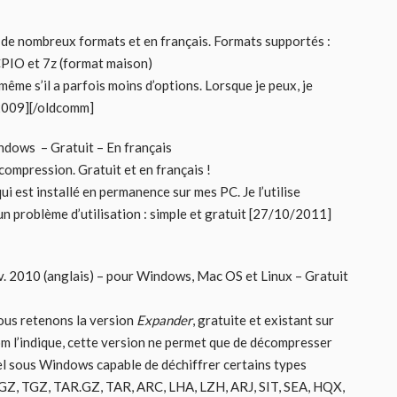
ant de nombreux formats et en français. Formats supportés :
PIO et 7z (format maison)
 même s’il a parfois moins d’options. Lorsque je peux, je
2/2009][/oldcomm]
ndows – Gratuit – En français
ompression. Gratuit et en français !
qui est installé en permanence sur mes PC. Je l’utilise
un problème d’utilisation : simple et gratuit [27/10/2011]
v. 2010 (anglais) – pour Windows, Mac OS et Linux – Gratuit
nous retenons la version
Expander
, gratuite et existant sur
 l’indique, cette version ne permet que de décompresser
iciel sous Windows capable de déchiffrer certains types
 GZ, TGZ, TAR.GZ, TAR, ARC, LHA, LZH, ARJ, SIT, SEA, HQX,