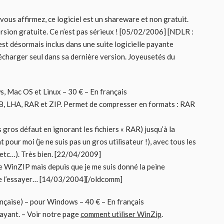
vous affirmez, ce logiciel est un shareware et non gratuit.
version gratuite. Ce n’est pas sérieux ! [05/02/2006] [NDLR :
 est désormais inclus dans une suite logicielle payante
élécharger seul dans sa dernière version. Joyeusetés du
, Mac OS et Linux – 30 € – En français
B, LHA, RAR et ZIP. Permet de compresser en formats : RAR
is gros défaut en ignorant les fichiers « RAR) jusqu’à la
pour moi (je ne suis pas un gros utilisateur !), avec tous les
, etc…). Très bien. [22/04/2009]
 de WinZIP mais depuis que je me suis donné la peine
de l’essayer… [14/03/2004][/oldcomm]
ançaise) – pour Windows – 40 € – En français
payant. – Voir notre page
comment utiliser WinZip
.