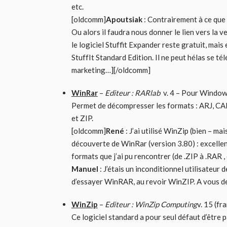
etc.
[oldcomm]
Apoutsiak
: Contrairement à ce que 
Ou alors il faudra nous donner le lien vers la 
le logiciel Stuffit Expander reste gratuit, mais
StuffIt Standard Edition. Il ne peut hélas se t
marketing…][/oldcomm]
WinRar
–
Editeur : RARlab
v. 4 – Pour Windows
Permet de décompresser les formats : ARJ, CA
et ZIP.
[oldcomm]
René
: J’ai utilisé WinZip (bien – ma
découverte de WinRar (version 3.80) : excellent 
formats que j’ai pu rencontrer (de .ZIP à .RAR 
Manuel
: J’étais un inconditionnel utilisateur
d’essayer WinRAR, au revoir WinZIP. A vous 
WinZip
–
Editeur : WinZip Computing
v. 15 (fr
Ce logiciel standard a pour seul défaut d’être 