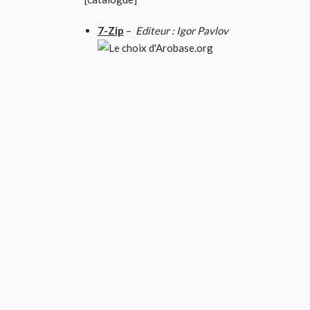
7-Zip
–
Editeur : Igor Pavlov