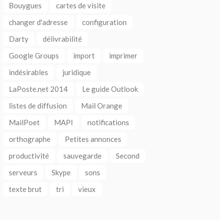
Bouygues
cartes de visite
changer d'adresse
configuration
Darty
délivrabilité
Google Groups
import
imprimer
indésirables
juridique
LaPoste.net 2014
Le guide Outlook
listes de diffusion
Mail Orange
MailPoet
MAPI
notifications
orthographe
Petites annonces
productivité
sauvegarde
Second
serveurs
Skype
sons
texte brut
tri
vieux