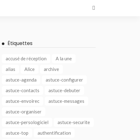
Étiquettes
accusé de réception
A la une
alias
Alice
archive
astuce-agenda
astuce-configurer
astuce-contacts
astuce-debuter
astuce-envoirec
astuce-messages
astuce-organiser
astuce-persologiciel
astuce-securite
astuce-top
authentification