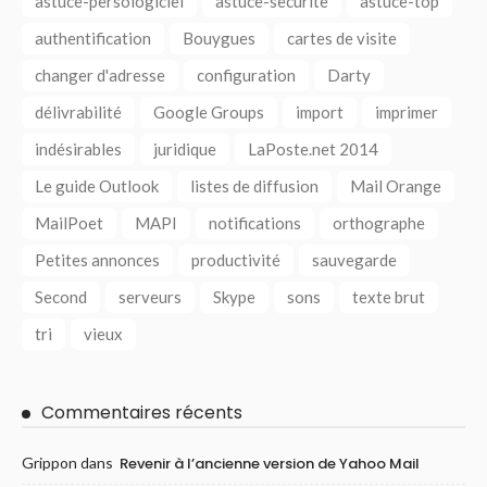
astuce-persologiciel
astuce-securite
astuce-top
authentification
Bouygues
cartes de visite
changer d'adresse
configuration
Darty
délivrabilité
Google Groups
import
imprimer
indésirables
juridique
LaPoste.net 2014
Le guide Outlook
listes de diffusion
Mail Orange
MailPoet
MAPI
notifications
orthographe
Petites annonces
productivité
sauvegarde
Second
serveurs
Skype
sons
texte brut
tri
vieux
Commentaires récents
Grippon
dans
Revenir à l’ancienne version de Yahoo Mail