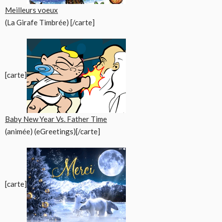
Meilleurs voeux
(La Girafe Timbrée) [/carte]
[carte]
Baby New Year Vs. Father Time
(animée) (eGreetings)[/carte]
[carte]