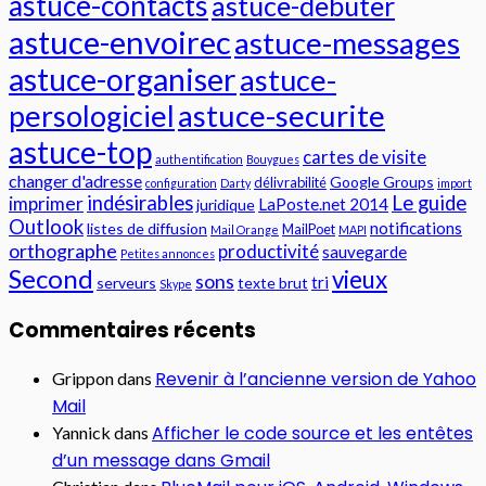
astuce-contacts
astuce-debuter
astuce-envoirec
astuce-messages
astuce-organiser
astuce-
persologiciel
astuce-securite
astuce-top
cartes de visite
authentification
Bouygues
changer d'adresse
Google Groups
délivrabilité
configuration
Darty
import
indésirables
Le guide
imprimer
LaPoste.net 2014
juridique
Outlook
notifications
listes de diffusion
MailPoet
Mail Orange
MAPI
orthographe
productivité
sauvegarde
Petites annonces
Second
vieux
sons
tri
serveurs
texte brut
Skype
Commentaires récents
Revenir à l’ancienne version de Yahoo
Grippon
dans
Mail
Afficher le code source et les entêtes
Yannick
dans
d’un message dans Gmail