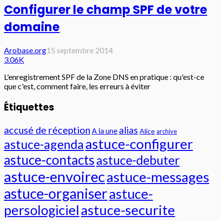
Configurer le champ SPF de votre
domaine
Arobase.org
15 septembre 2014
3.06K
L'enregistrement SPF de la Zone DNS en pratique : qu'est-ce
que c'est, comment faire, les erreurs à éviter
Étiquettes
accusé de réception
alias
A la une
Alice
archive
astuce-configurer
astuce-agenda
astuce-contacts
astuce-debuter
astuce-envoirec
astuce-messages
astuce-organiser
astuce-
persologiciel
astuce-securite