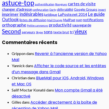
astuce-top
cartes de visite
authentification
Bouygues
changer d'adresse
Google Groups
délivrabilité
configuration
Darty
import
indésirables
Le guide
imprimer
LaPoste.net 2014
juridique
Outlook
notifications
listes de diffusion
MailPoet
Mail Orange
MAPI
orthographe
productivité
sauvegarde
Petites annonces
Second
vieux
sons
tri
serveurs
texte brut
Skype
Commentaires récents
Revenir à l’ancienne version de Yahoo
Grippon
dans
Mail
Afficher le code source et les entêtes
Yannick
dans
d’un message dans Gmail
BlueMail pour iOS, Android, Windows
Christian
dans
et Mac OS
Mon compte Gmail a été
Salif Moctar Konaté
dans
désactivé
Accéder directement à la boîte de
Gilles
dans
réception de Yahoo Mail