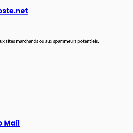
oste.net
r aux sites marchands ou aux spammeurs potentiels.
o Mail