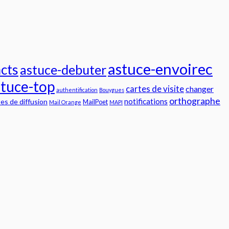
astuce-envoirec
cts
astuce-debuter
stuce-top
cartes de visite
changer
authentification
Bouygues
orthographe
notifications
tes de diffusion
MailPoet
Mail Orange
MAPI