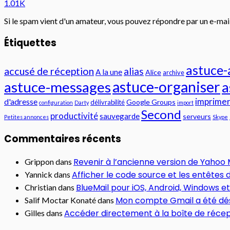
1.01K
Si le spam vient d'un amateur, vous pouvez répondre par un e-mai
Étiquettes
astuce
accusé de réception
alias
A la une
Alice
archive
astuce-messages
astuce-organiser
a
imprime
d'adresse
Google Groups
délivrabilité
configuration
Darty
import
Second
productivité
sauvegarde
serveurs
Petites annonces
Skype
Commentaires récents
Revenir à l’ancienne version de Yahoo 
Grippon
dans
Afficher le code source et les entêtes
Yannick
dans
BlueMail pour iOS, Android, Windows e
Christian
dans
Mon compte Gmail a été dé
Salif Moctar Konaté
dans
Accéder directement à la boîte de récep
Gilles
dans