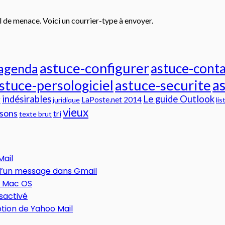
l de menace. Voici un courrier-type à envoyer.
astuce-configurer
astuce-conta
-agenda
a
stuce-persologiciel
astuce-securite
indésirables
Le guide Outlook
r
LaPoste.net 2014
juridique
lis
vieux
sons
tri
texte brut
Mail
 d’un message dans Gmail
t Mac OS
sactivé
tion de Yahoo Mail