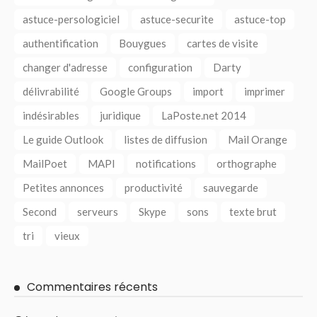
astuce-persologiciel
astuce-securite
astuce-top
authentification
Bouygues
cartes de visite
changer d'adresse
configuration
Darty
délivrabilité
Google Groups
import
imprimer
indésirables
juridique
LaPoste.net 2014
Le guide Outlook
listes de diffusion
Mail Orange
MailPoet
MAPI
notifications
orthographe
Petites annonces
productivité
sauvegarde
Second
serveurs
Skype
sons
texte brut
tri
vieux
Commentaires récents