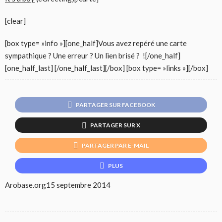
[clear]
[box type= »info »][one_half]Vous avez repéré une carte
sympathique ? Une erreur ? Un lien brisé ? ![/one_half]
[one_half_last] [/one_half_last][/box] [box type= »links »][/box]
PARTAGER SUR FACEBOOK
PARTAGER SUR X
PARTAGER PAR E-MAIL
PLUS
Arobase.org
15 septembre 2014