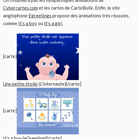
Cybercartes.com
et les cartes de CarteBulle. Enfin, le site
anglophone
Egreetings
propose des animations très réussies,
comme
It’s a boy
ou
It’s a girl
.
[carte]
Une petite étoile
(L’Internaute)[/carte]
[carte]
It’s a boy
(eGreeting)[/carte]