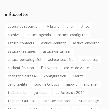
Étiquettes
accusé de réception
A la une
alias
Alice
archive
astuce-agenda
astuce-configurer
astuce-contacts
astuce-debuter
astuce-envoirec
astuce-messages
astuce-organiser
astuce-persologiciel
astuce-securite
astuce-top
authentification
Bouygues
cartes de visite
changer d'adresse
configuration
Darty
délivrabilité
Google Groups
import
imprimer
indésirables
juridique
LaPoste.net 2014
Le guide Outlook
listes de diffusion
Mail Orange
MailPoet
MAPI
notifications
orthographe