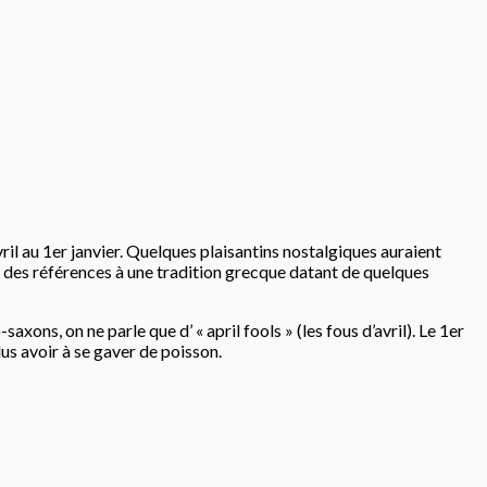
vril au 1er janvier. Quelques plaisantins nostalgiques auraient
s des références à une tradition grecque datant de quelques
axons, on ne parle que d’ « april fools » (les fous d’avril). Le 1er
lus avoir à se gaver de poisson.