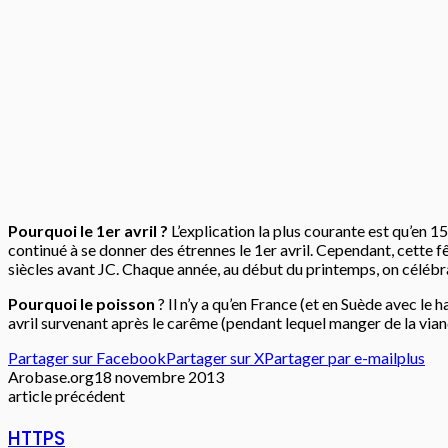
Pourquoi le 1er avril ?
L’explication la plus courante est qu’en 1
continué à se donner des étrennes le 1er avril. Cependant, cette 
siècles avant JC. Chaque année, au début du printemps, on célébrai
Pourquoi le poisson
? Il n’y a qu’en France (et en Suède avec le h
avril survenant après le carême (pendant lequel manger de la viande
Partager sur Facebook
Partager sur X
Partager par e-mail
plus
Arobase.org
18 novembre 2013
article précédent
HTTPS