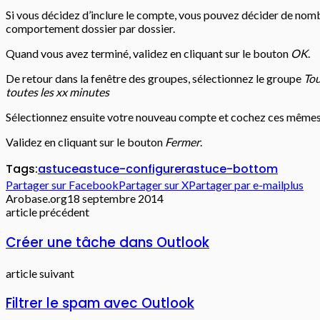
Si vous décidez d’inclure le compte, vous pouvez décider de no
comportement dossier par dossier.
Quand vous avez terminé, validez en cliquant sur le bouton
OK
.
De retour dans la fenêtre des groupes, sélectionnez le groupe
Tou
toutes les xx minutes
Sélectionnez ensuite votre nouveau compte et cochez ces mêmes
Validez en cliquant sur le bouton
Fermer
.
Tags:
astuce
astuce-configurer
astuce-bottom
Partager sur Facebook
Partager sur X
Partager par e-mail
plus
Arobase.org
18 septembre 2014
article précédent
Créer une tâche dans Outlook
article suivant
Filtrer le spam avec Outlook