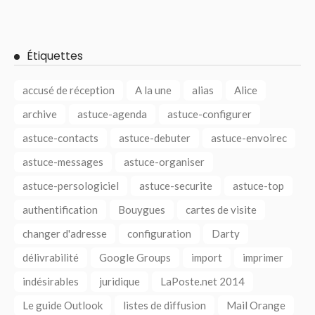
Étiquettes
accusé de réception
A la une
alias
Alice
archive
astuce-agenda
astuce-configurer
astuce-contacts
astuce-debuter
astuce-envoirec
astuce-messages
astuce-organiser
astuce-persologiciel
astuce-securite
astuce-top
authentification
Bouygues
cartes de visite
changer d'adresse
configuration
Darty
délivrabilité
Google Groups
import
imprimer
indésirables
juridique
LaPoste.net 2014
Le guide Outlook
listes de diffusion
Mail Orange