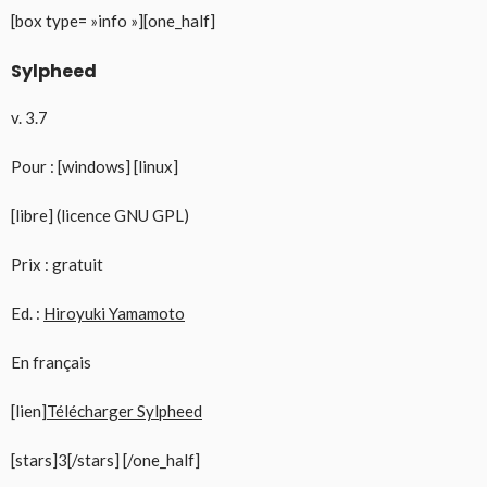
[box type= »info »][one_half]
Sylpheed
v. 3.7
Pour : [windows] [linux]
[libre] (licence GNU GPL)
Prix : gratuit
Ed. :
Hiroyuki Yamamoto
En français
[lien]
Télécharger Sylpheed
[stars]3[/stars] [/one_half]