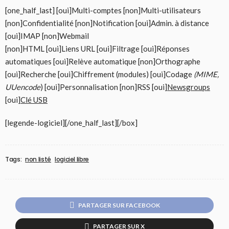
[one_half_last] [oui]Multi-comptes [non]Multi-utilisateurs
[non]Confidentialité [non]Notification [oui]Admin. à distance
[oui]IMAP [non]Webmail
[non]HTML [oui]Liens URL [oui]Filtrage [oui]Réponses
automatiques [oui]Relève automatique [non]Orthographe
[oui]Recherche [oui]Chiffrement (modules) [oui]Codage
(MIME,
UUencode
) [oui]Personnalisation [non]RSS [oui]
Newsgroups
[oui]
Clé USB
[legende-logiciel][/one_half_last][/box]
Tags:
non listé
logiciel libre
PARTAGER SUR FACEBOOK
PARTAGER SUR X