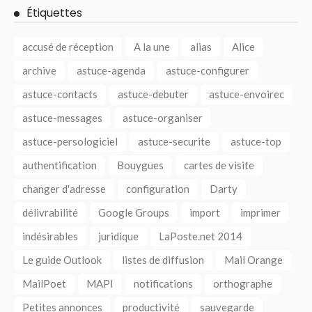
Étiquettes
accusé de réception
A la une
alias
Alice
archive
astuce-agenda
astuce-configurer
astuce-contacts
astuce-debuter
astuce-envoirec
astuce-messages
astuce-organiser
astuce-persologiciel
astuce-securite
astuce-top
authentification
Bouygues
cartes de visite
changer d'adresse
configuration
Darty
délivrabilité
Google Groups
import
imprimer
indésirables
juridique
LaPoste.net 2014
Le guide Outlook
listes de diffusion
Mail Orange
MailPoet
MAPI
notifications
orthographe
Petites annonces
productivité
sauvegarde