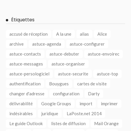
Étiquettes
accusé de réception
A la une
alias
Alice
archive
astuce-agenda
astuce-configurer
astuce-contacts
astuce-debuter
astuce-envoirec
astuce-messages
astuce-organiser
astuce-persologiciel
astuce-securite
astuce-top
authentification
Bouygues
cartes de visite
changer d'adresse
configuration
Darty
délivrabilité
Google Groups
import
imprimer
indésirables
juridique
LaPoste.net 2014
Le guide Outlook
listes de diffusion
Mail Orange