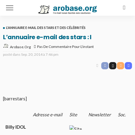
L'ANNUAIRE E-MAIL DES STARS ET DES CÉLÉBRITÉS
L’annuaire e-mail des stars : I
Pas De Commentaire Pour L'instant
Arobase.org
posté dans
Sep. 20, 2014 à 7:46 pm
[barrestars]
Adresse e-mail
Site
Newsletter
Soc.
Billy IDOL