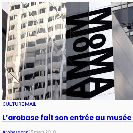
CULTURE MAIL
L’arobase fait son entrée au musée 
Arobase.org
25 mars 2010