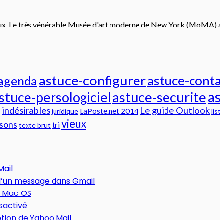
rieux. Le très vénérable Musée d'art moderne de New York (MoMA) a a
astuce-configurer
astuce-conta
-agenda
a
stuce-persologiciel
astuce-securite
indésirables
Le guide Outlook
r
LaPoste.net 2014
juridique
lis
vieux
sons
tri
texte brut
Mail
 d’un message dans Gmail
t Mac OS
sactivé
tion de Yahoo Mail