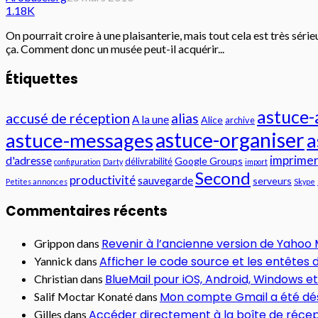
1.18K
On pourrait croire à une plaisanterie, mais tout cela est très sé
ça. Comment donc un musée peut-il acquérir...
Étiquettes
astuce
accusé de réception
alias
A la une
Alice
archive
astuce-messages
astuce-organiser
a
imprime
d'adresse
Google Groups
délivrabilité
configuration
Darty
import
Second
productivité
sauvegarde
serveurs
Petites annonces
Skype
Commentaires récents
Revenir à l’ancienne version de Yahoo 
Grippon
dans
Afficher le code source et les entêtes
Yannick
dans
BlueMail pour iOS, Android, Windows e
Christian
dans
Mon compte Gmail a été dé
Salif Moctar Konaté
dans
Accéder directement à la boîte de récep
Gilles
dans