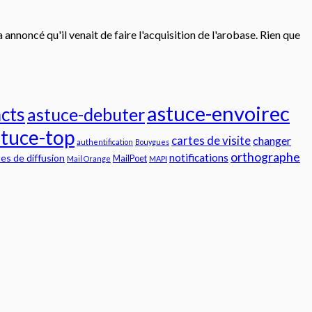
nnoncé qu'il venait de faire l'acquisition de l'arobase. Rien que
astuce-envoirec
cts
astuce-debuter
stuce-top
cartes de visite
changer
authentification
Bouygues
orthographe
notifications
tes de diffusion
MailPoet
Mail Orange
MAPI