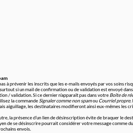
s
spam
pas à prévenir les inscrits que les e-mails envoyés par vos soins risq
 (surtout si un mail de confirmation ou de validation est envoyé dan
ion / validation. Si ce dernier n’apparaît pas dans votre
Boîte de ré
 utilisez la commande
Signaler comme non spam
ou
Courriel propre
.
is aiguillage, les destinataires modifieront ainsi eux-mêmes les cri
tre, la présence d’un lien de désinscription évite de braquer le dest
n de se désinscrire pourrait considérer votre message comme du spam
rochains envois.