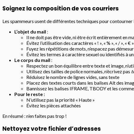
Soignez la composition de vos courriers
Les spammeurs usent de différentes techniques pour contourner le
L’objet du mail
:
Il ne doit pas être vide, ni être écrit entièrement en m
Évitez l’utilisation des caractères « ! », « % », « / », « € 
Fuyez les répétitions de mots, n’espacez pas démesu
Évitez les termes à caractère sexuel ou identifiés à u
Le corps du mail
:
Respectez un bon équilibre entre texte et image, n’ut
Utilisez des tailles de police normales, n’écrivez pas
t
Réduisez le nombre de lignes vides, sans texte
Placez des textes courts dans les balises Alt des ima
Bannissez les balises IFRAME, TBODY et les comme
Pour le reste :
N’utilisez pas la priorité « Haute »
Évitez les pièces attachées
En résumé : n’en faites pas trop !
Nettoyez votre fichier d’adresses