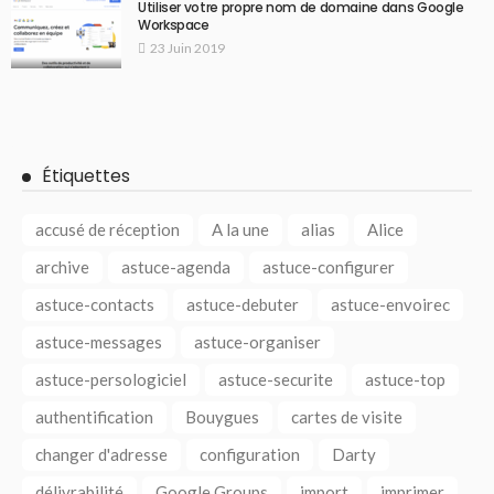
Utiliser votre propre nom de domaine dans Google
Workspace
23 Juin 2019
Étiquettes
accusé de réception
A la une
alias
Alice
archive
astuce-agenda
astuce-configurer
astuce-contacts
astuce-debuter
astuce-envoirec
astuce-messages
astuce-organiser
astuce-persologiciel
astuce-securite
astuce-top
authentification
Bouygues
cartes de visite
changer d'adresse
configuration
Darty
délivrabilité
Google Groups
import
imprimer