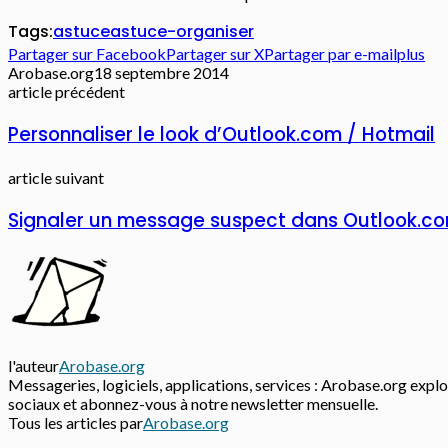
Tags:
astuce
astuce-organiser
Partager sur Facebook
Partager sur X
Partager par e-mail
plus
Arobase.org
18 septembre 2014
article précédent
Personnaliser le look d’Outlook.com / Hotmail
article suivant
Signaler un message suspect dans Outlook.co
l'auteur
Arobase.org
Messageries, logiciels, applications, services : Arobase.org explor
sociaux et abonnez-vous à notre newsletter mensuelle.
Tous les articles par
Arobase.org