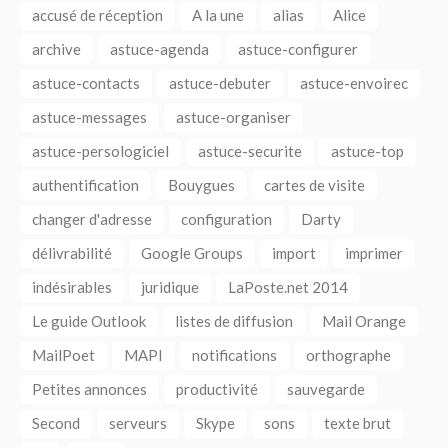
accusé de réception
A la une
alias
Alice
archive
astuce-agenda
astuce-configurer
astuce-contacts
astuce-debuter
astuce-envoirec
astuce-messages
astuce-organiser
astuce-persologiciel
astuce-securite
astuce-top
authentification
Bouygues
cartes de visite
changer d'adresse
configuration
Darty
délivrabilité
Google Groups
import
imprimer
indésirables
juridique
LaPoste.net 2014
Le guide Outlook
listes de diffusion
Mail Orange
MailPoet
MAPI
notifications
orthographe
Petites annonces
productivité
sauvegarde
Second
serveurs
Skype
sons
texte brut