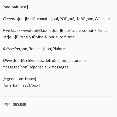
[one_half_last]
Comptes
[oui]Multi-comptes[oui]POP[oui]IMAP[non]Webmail
Fonctionnement
[oui]Blacklist[oui]Blacklist perso[oui]Friends
list[oui]Filtres[oui]Mise à jour auto filtres
Rétorsion
[non]Bounces[non]Plaintes
Divers
[oui]Archiv. mess. détruits[non]Lecture des
messages[non]Réponse aux messages
[legende-antispam]
[/one_half_last][/box]
Tags:
non listé