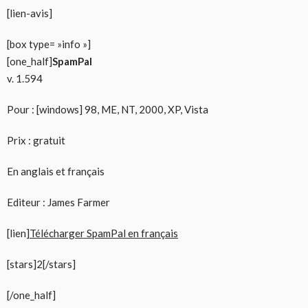
[lien-avis]
[box type= »info »]
[one_half]
SpamPal
v. 1.594
Pour : [windows] 98, ME, NT, 2000, XP, Vista
Prix : gratuit
En anglais et français
Editeur : James Farmer
[lien]
Télécharger SpamPal en français
[stars]2[/stars]
[/one_half]