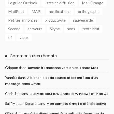
Le guide Outlook
listes de diffusion
Mail Orange
MailPoet
MAPI
notifications
orthographe
Petites annonces
productivité
sauvegarde
Second
serveurs
Skype
sons
texte brut
tri
vieux
Commentaires récents
Grippon
dans
Revenir à l’ancienne version de Yahoo Mail
Yannick
dans
Afficher le code source et les entêtes d’un
message dans Gmail
Christian
dans
BlueMail pour iOS, Android, Windows et Mac OS
Salif Moctar Konaté
dans
Mon compte Gmail a été désactivé
Gilles
dans
Accéder directement à la boîte de réception de