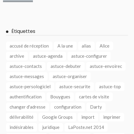
Étiquettes
accusé de réception
A la une
alias
Alice
archive
astuce-agenda
astuce-configurer
astuce-contacts
astuce-debuter
astuce-envoirec
astuce-messages
astuce-organiser
astuce-persologiciel
astuce-securite
astuce-top
authentification
Bouygues
cartes de visite
changer d'adresse
configuration
Darty
délivrabilité
Google Groups
import
imprimer
indésirables
juridique
LaPoste.net 2014