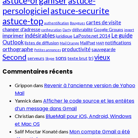
astuce-organiser
astuce-
persologiciel
astuce-securite
astuce-top
cartes de visite
authentification
Bouygues
changer d'adresse
Google Groups
délivrabilité
configuration
Darty
import
indésirables
Le guide
imprimer
LaPoste.net 2014
juridique
Outlook
notifications
listes de diffusion
MailPoet
Mail Orange
MAPI
orthographe
productivité
sauvegarde
Petites annonces
Second
vieux
sons
tri
serveurs
texte brut
Skype
Commentaires récents
Revenir à l’ancienne version de Yahoo
Grippon
dans
Mail
Afficher le code source et les entêtes
Yannick
dans
d’un message dans Gmail
BlueMail pour iOS, Android, Windows
Christian
dans
et Mac OS
Mon compte Gmail a été
Salif Moctar Konaté
dans