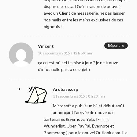
disparu, le resta. D’où la raison de pouvoir
avec un Client de messagerie, ne pas laisser
nos mails entre les mains exclusives de ces
pignoufs !
Répondre
Vincent
10 septembre 2015 à 12 h 59 min
ça en est où cette mise à jour ? je ne trouve
d’infos nulle part à ce sujet ?
Arobase.org
11 septembre 2015 à 8 h 23 min
Microsoft a publié
un billet
début août
annonçant l’arrivée de nouveaux
partenaires (Evernote, Yelp, IFTTT,
Wunderlist, Uber, PayPal, Evernote et
Boomerang ) pour le nouvel Outlook.com. Il a