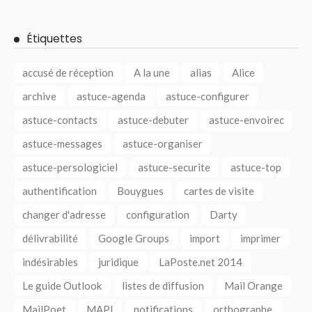
Étiquettes
accusé de réception
A la une
alias
Alice
archive
astuce-agenda
astuce-configurer
astuce-contacts
astuce-debuter
astuce-envoirec
astuce-messages
astuce-organiser
astuce-persologiciel
astuce-securite
astuce-top
authentification
Bouygues
cartes de visite
changer d'adresse
configuration
Darty
délivrabilité
Google Groups
import
imprimer
indésirables
juridique
LaPoste.net 2014
Le guide Outlook
listes de diffusion
Mail Orange
MailPoet
MAPI
notifications
orthographe