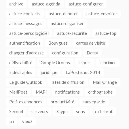
archive
astuce-agenda
astuce-configurer
astuce-contacts
astuce-debuter
astuce-envoirec
astuce-messages
astuce-organiser
astuce-persologiciel
astuce-securite
astuce-top
authentification
Bouygues
cartes de visite
changer d'adresse
configuration
Darty
délivrabilité
Google Groups
import
imprimer
indésirables
juridique
LaPoste.net 2014
Le guide Outlook
listes de diffusion
Mail Orange
MailPoet
MAPI
notifications
orthographe
Petites annonces
productivité
sauvegarde
Second
serveurs
Skype
sons
texte brut
tri
vieux