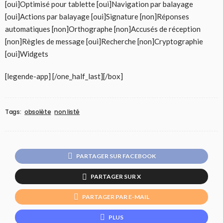
[oui]Optimisé pour tablette [oui]Navigation par balayage
[oui]Actions par balayage [oui]Signature [non]Réponses
automatiques [non]Orthographe [non]Accusés de réception
[non]Règles de message [oui]Recherche [non]Cryptographie
[oui]Widgets
[legende-app] [/one_half_last][/box]
Tags:
obsolète
non listé
PARTAGER SUR FACEBOOK
PARTAGER SUR X
PARTAGER PAR E-MAIL
PLUS