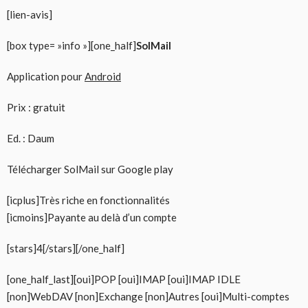
[lien-avis]
[box type= »info »][one_half]
SolMail
Application pour
Android
Prix : gratuit
Ed. : Daum
Télécharger SolMail sur Google play
[icplus]Très riche en fonctionnalités
[icmoins]Payante au delà d’un compte
[stars]4[/stars][/one_half]
[one_half_last][oui]POP [oui]IMAP [oui]IMAP IDLE
[non]WebDAV [non]Exchange [non]Autres [oui]Multi-comptes