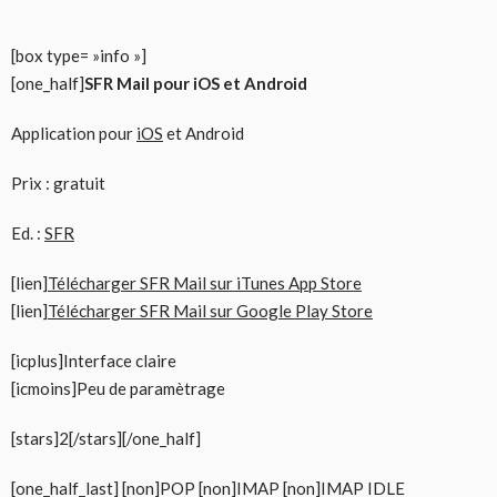
[box type= »info »]
[one_half]
SFR Mail pour iOS et Android
Application pour
iOS
et Android
Prix : gratuit
Ed. :
SFR
[lien]
Télécharger SFR Mail sur iTunes App Store
[lien]
Télécharger SFR Mail sur Google Play Store
[icplus]Interface claire
[icmoins]Peu de paramètrage
[stars]2[/stars][/one_half]
[one_half_last] [non]POP [non]IMAP [non]IMAP IDLE