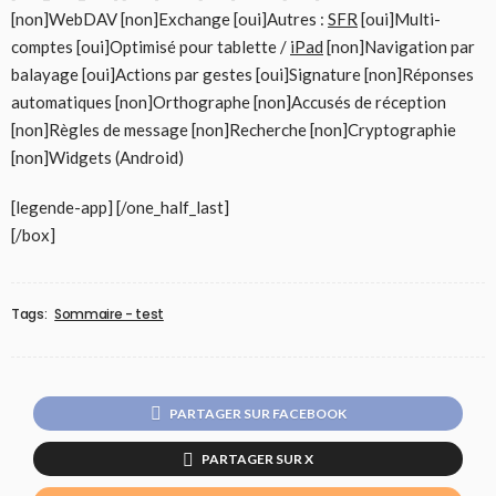
[non]WebDAV [non]Exchange [oui]Autres :
SFR
[oui]Multi-
comptes [oui]Optimisé pour tablette /
iPad
[non]Navigation par
balayage [oui]Actions par gestes [oui]Signature [non]Réponses
automatiques [non]Orthographe [non]Accusés de réception
[non]Règles de message [non]Recherche [non]Cryptographie
[non]Widgets (Android)
[legende-app] [/one_half_last]
[/box]
Tags:
Sommaire - test
PARTAGER SUR FACEBOOK
PARTAGER SUR X