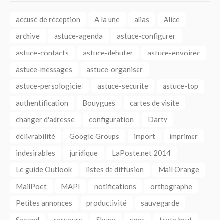
accusé de réception
A la une
alias
Alice
archive
astuce-agenda
astuce-configurer
astuce-contacts
astuce-debuter
astuce-envoirec
astuce-messages
astuce-organiser
astuce-persologiciel
astuce-securite
astuce-top
authentification
Bouygues
cartes de visite
changer d'adresse
configuration
Darty
délivrabilité
Google Groups
import
imprimer
indésirables
juridique
LaPoste.net 2014
Le guide Outlook
listes de diffusion
Mail Orange
MailPoet
MAPI
notifications
orthographe
Petites annonces
productivité
sauvegarde
Second
serveurs
Skype
sons
texte brut