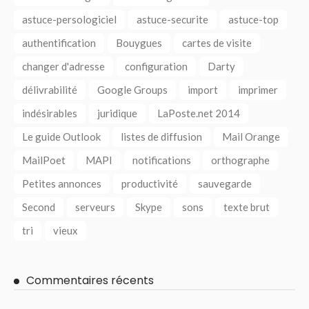
astuce-persologiciel
astuce-securite
astuce-top
authentification
Bouygues
cartes de visite
changer d'adresse
configuration
Darty
délivrabilité
Google Groups
import
imprimer
indésirables
juridique
LaPoste.net 2014
Le guide Outlook
listes de diffusion
Mail Orange
MailPoet
MAPI
notifications
orthographe
Petites annonces
productivité
sauvegarde
Second
serveurs
Skype
sons
texte brut
tri
vieux
Commentaires récents