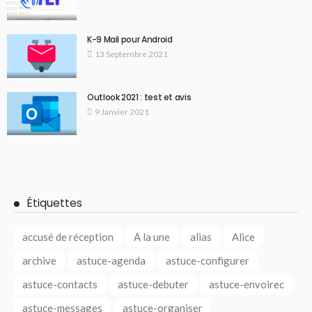
K-9 Mail pour Android
13 Septembre 2021
Outlook 2021 : test et avis
9 Janvier 2021
Étiquettes
accusé de réception
A la une
alias
Alice
archive
astuce-agenda
astuce-configurer
astuce-contacts
astuce-debuter
astuce-envoirec
astuce-messages
astuce-organiser