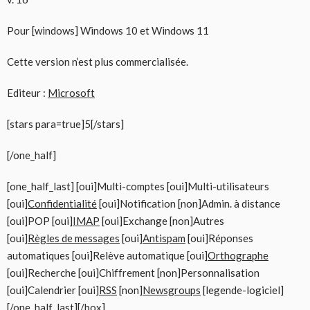
Pour [windows] Windows 10 et Windows 11
Cette version n’est plus commercialisée.
Editeur :
Microsoft
[stars para=true]5[/stars]
[/one_half]
[one_half_last] [oui]Multi-comptes [oui]Multi-utilisateurs
[oui]
Confidentialité
[oui]Notification [non]Admin. à distance
[oui]POP [oui]
IMAP
[oui]Exchange [non]Autres
[oui]
Règles de messages
[oui]
Antispam
[oui]Réponses
automatiques [oui]Relève automatique [oui]
Orthographe
[oui]Recherche [oui]Chiffrement [non]Personnalisation
[oui]Calendrier [oui]
RSS
[non]
Newsgroups
[legende-logiciel]
[/one_half_last][/box]