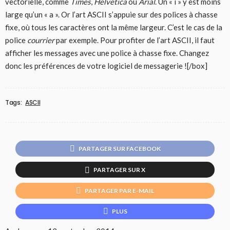
vectorielle, comme
Times
,
Helvetica
ou
Arial
. Un « i » y est moins
large qu’un « a ». Or l’art ASCII s’appuie sur des polices à chasse
fixe, où tous les caractères ont la même largeur. C’est le cas de la
police
courrier
par exemple. Pour profiter de l’art ASCII, il faut
afficher les messages avec une police à chasse fixe. Changez
donc les préférences de votre logiciel de messagerie ![/box]
Tags:
ASCII
PARTAGER SUR FACEBOOK
PARTAGER SUR X
PARTAGER PAR E-MAIL
PLUS