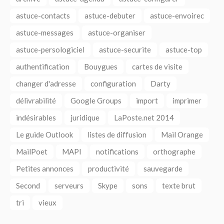
astuce-contacts
astuce-debuter
astuce-envoirec
astuce-messages
astuce-organiser
astuce-persologiciel
astuce-securite
astuce-top
authentification
Bouygues
cartes de visite
changer d'adresse
configuration
Darty
délivrabilité
Google Groups
import
imprimer
indésirables
juridique
LaPoste.net 2014
Le guide Outlook
listes de diffusion
Mail Orange
MailPoet
MAPI
notifications
orthographe
Petites annonces
productivité
sauvegarde
Second
serveurs
Skype
sons
texte brut
tri
vieux