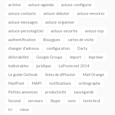
archive
astuce-agenda
astuce-configurer
astuce-contacts
astuce-debuter
astuce-envoirec
astuce-messages
astuce-organiser
astuce-persologiciel
astuce-securite
astuce-top
authentification
Bouygues
cartes de visite
changer d'adresse
configuration
Darty
délivrabilité
Google Groups
import
imprimer
indésirables
juridique
LaPoste.net 2014
Le guide Outlook
listes de diffusion
Mail Orange
MailPoet
MAPI
notifications
orthographe
Petites annonces
productivité
sauvegarde
Second
serveurs
Skype
sons
texte brut
tri
vieux