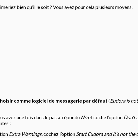
imeriez bien qu’il le soit ? Vous avez pour cela plusieurs moyens.
 choisir comme logiciel de messagerie par défaut
(
Eudora is not
vous avez une fois dans le passé répondu
No
et coché l’option
Don’t 
ntes :
ction
Extra Warnings
, cochez l’option
Start Eudora and it’s not the 