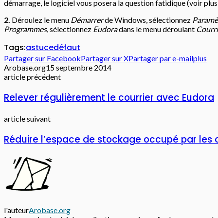
démarrage, le logiciel vous posera la question fatidique (voir plus
2.
Déroulez le menu
Démarrer
de Windows, sélectionnez
Paramè
Programmes
, sélectionnez
Eudora
dans le menu déroulant
Courri
Tags:
astuce
défaut
Partager sur Facebook
Partager sur X
Partager par e-mail
plus
Arobase.org
15 septembre 2014
article précédent
Relever régulièrement le courrier avec Eudora
article suivant
Réduire l’espace de stockage occupé par les 
l'auteur
Arobase.org